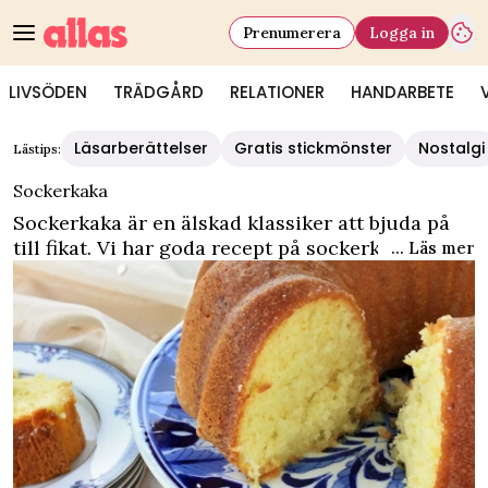
Prenumerera
Logga in
LIVSÖDEN
TRÄDGÅRD
RELATIONER
HANDARBETE
Läsarberättelser
Gratis stickmönster
Nostalgi
Lästips:
Sockerkaka
Sockerkaka är en älskad klassiker att bjuda på
till fikat. Vi har goda recept på sockerkaka med
... Läs mer
kardemumma, choklad och bär. Baka glutenfri
sockerkaka eller baka en snabb och enkel
sockerkaka och servera med bär och grädde.