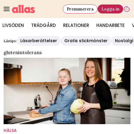
Prenumerera
Logga in
LIVSÖDEN
TRÄDGÅRD
RELATIONER
HANDARBETE
Läsarberättelser
Gratis stickmönster
Nostalgi
Lästips:
glutenintolerans
HÄLSA