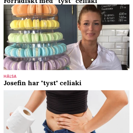
Förrädiskt med ”tyst” celiaki
HÄLSA
Josefin har "tyst" celiaki