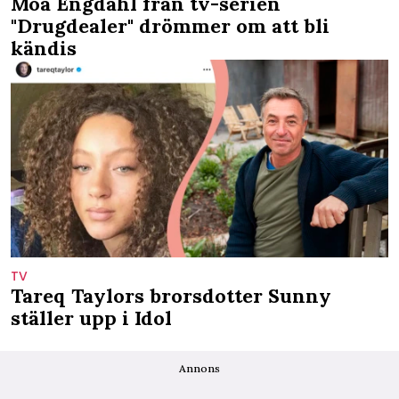
Moa Engdahl från tv-serien
"Drugdealer" drömmer om att bli
kändis
TV
Tareq Taylors brorsdotter Sunny
ställer upp i Idol
Annons