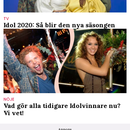
TV
Idol 2020: Så blir den nya säsongen
NÖJE
Vad gör alla tidigare Idolvinnare nu?
Vi vet!
Annons