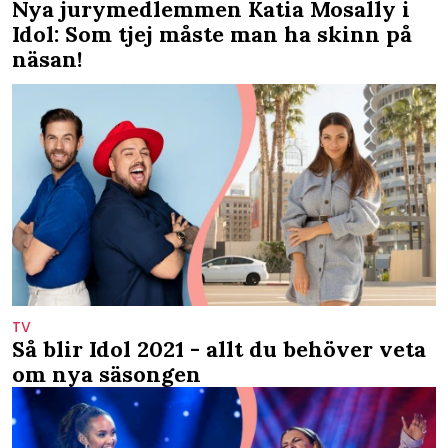
Nya jurymedlemmen Katia Mosally i
Idol: Som tjej måste man ha skinn på
näsan!
TV
Så blir Idol 2021 - allt du behöver veta
om nya säsongen