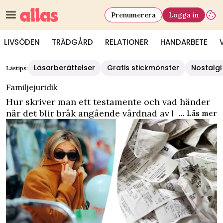
Prenumerera
Logga in
LIVSÖDEN
TRÄDGÅRD
RELATIONER
HANDARBETE
Läsarberättelser
Gratis stickmönster
Nostalgi
Lästips:
Familjejuridik
Hur skriver man ett testamente och vad händer
när det blir bråk angående vårdnad av barn i
... Läs mer
familjen? Här samlar vi information och
livsberättelser om familjejuridik. Obs! Ta alltid
kontakt med en professionell vid juridisk
rådgivning.