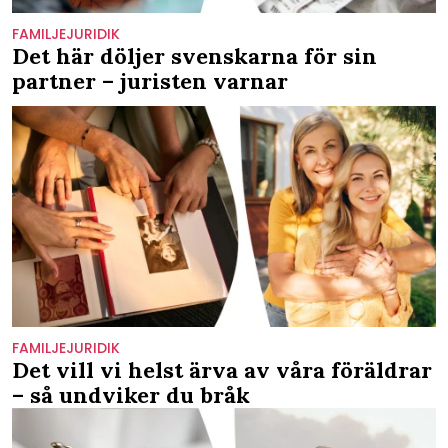
FAMILJEJURIDIK
Det här döljer svenskarna för sin
partner – juristen varnar
FAMILJEJURIDIK
Det vill vi helst ärva av våra föräldrar
– så undviker du bråk