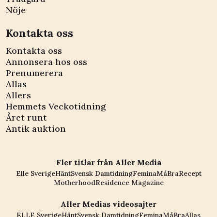
Nöje
Kontakta oss
Kontakta oss
Annonsera hos oss
Prenumerera
Allas
Allers
Hemmets Veckotidning
Året runt
Antik auktion
Fler titlar från Aller Media
Elle Sverige
Hänt
Svensk Damtidning
Femina
MåBra
Recept
Motherhood
Residence Magazine
Aller Medias videosajter
ELLE Sverige
Hänt
Svensk Damtidning
Femina
MåBra
Allas