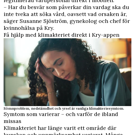
legitimerad vårdpersonal direkt i mobilen.
– Har du besvär som påverkar din vardag ska du
inte tveka att söka vård, oavsett vad orsaken är,
säger Susanne Sjöström, gynekolog och chef för
kvinnohälsa på Kry.
Få hjälp med klimakteriet direkt i Kry-appen
Sömnproblem, nedstämdhet och yrsel är vanliga klimakteriesymtom.
Symtom som varierar – och varför de ibland
missas
Klimakteriet har länge varit ett område där
kunskap och uppmärksamhet varierat. Många