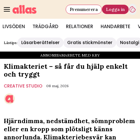
Prenumerera
Logga in
LIVSÖDEN
TRÄDGÅRD
RELATIONER
HANDARBETE
Läsarberättelser
Gratis stickmönster
Nostalgi
Lästips:
ANNONSSAMARBETE MED KRY
Klimakteriet – så får du hjälp enkelt
och tryggt
CREATIVE STUDIO
08 maj, 2026
Hjärndimma, nedstämdhet, sömnproblem
eller en kropp som plötsligt känns
annorlunda. Klimakteriebesvär kan