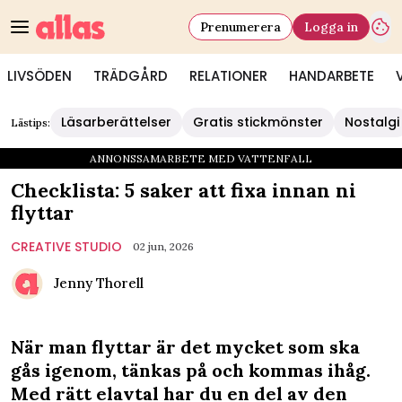
Prenumerera
Logga in
LIVSÖDEN
TRÄDGÅRD
RELATIONER
HANDARBETE
Läsarberättelser
Gratis stickmönster
Nostalgi
Lästips:
ANNONSSAMARBETE MED VATTENFALL
Checklista: 5 saker att fixa innan ni
flyttar
CREATIVE STUDIO
02 jun, 2026
Jenny Thorell
När man flyttar är det mycket som ska
gås igenom, tänkas på och kommas ihåg.
Med rätt elavtal har du en del av den