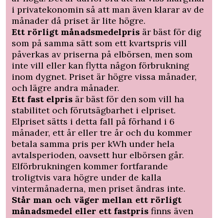
i privatekonomin så att man även klarar av de
månader då priset är lite högre.
Ett rörligt månadsmedelpris
är bäst för dig
som på samma sätt som ett kvartspris vill
påverkas av priserna på elbörsen, men som
inte vill eller kan flytta någon förbrukning
inom dygnet. Priset är högre vissa månader,
och lägre andra månader.
Ett fast elpris
är bäst för den som vill ha
stabilitet och förutsägbarhet i elpriset.
Elpriset sätts i detta fall på förhand i 6
månader, ett år eller tre år och du kommer
betala samma pris per kWh under hela
avtalsperioden, oavsett hur elbörsen går.
Elförbrukningen kommer fortfarande
troligtvis vara högre under de kalla
vintermånaderna, men priset ändras inte.
Står man och väger mellan ett rörligt
månadsmedel eller ett fastpris
finns även