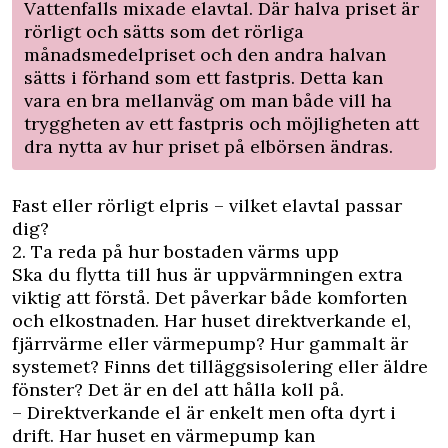
Vattenfalls mixade elavtal. Där halva priset är
rörligt och sätts som det rörliga
månadsmedelpriset och den andra halvan
sätts i förhand som ett fastpris. Detta kan
vara en bra mellanväg om man både vill ha
tryggheten av ett fastpris och möjligheten att
dra nytta av hur priset på elbörsen ändras.
Fast eller rörligt elpris – vilket elavtal passar
dig?
2. Ta reda på hur bostaden värms upp
Ska du flytta till hus är uppvärmningen extra
viktig att förstå. Det påverkar både komforten
och elkostnaden. Har huset direktverkande el,
fjärrvärme eller värmepump? Hur gammalt är
systemet? Finns det tilläggsisolering eller äldre
fönster? Det är en del att hålla koll på.
– Direktverkande el är enkelt men ofta dyrt i
drift. Har huset en värmepump kan