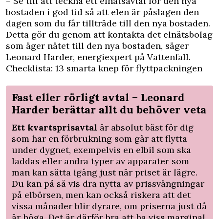
– Se till att teckna ett elnätsavtal för den nya
bostaden i god tid så att elen är påslagen den
dagen som du får tillträde till den nya bostaden.
Detta gör du genom att kontakta det elnätsbolag
som äger nätet till den nya bostaden, säger
Leonard Harder, energiexpert på Vattenfall.
Checklista: 13 smarta knep för flyttpackningen
Fast eller rörligt avtal – Leonard
Harder berättar allt du behöver veta
Ett kvartsprisavtal
är absolut bäst för dig
som har en förbrukning som går att flytta
under dygnet, exempelvis en elbil som ska
laddas eller andra typer av apparater som
man kan sätta igång just när priset är lägre.
Du kan på så vis dra nytta av prissvängningar
på elbörsen, men kan också riskera att det
vissa månader blir dyrare, om priserna just då
är höga. Det är därför bra att ha viss marginal