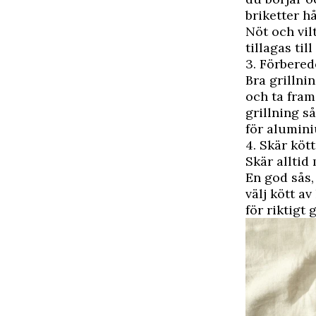
briketter h
Nöt och vil
tillagas til
3. Förbered
Bra grillni
och ta fram 
grillning s
för alumini
4. Skär kött
Skär alltid
En god sås,
välj kött a
för riktigt 