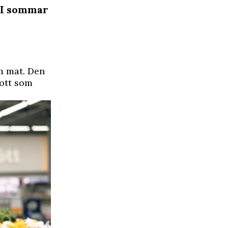
. I sommar
om mat. Den
gott som