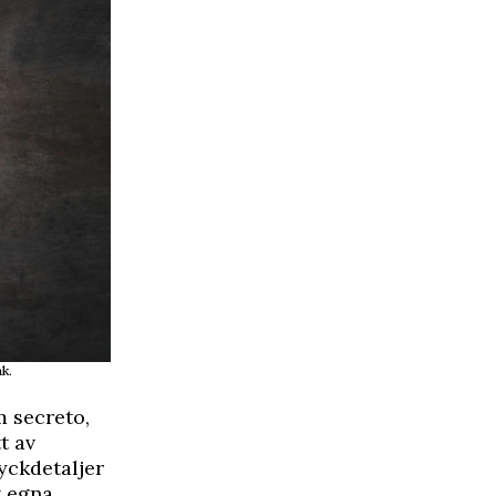
k.
m secreto,
t av
yckdetaljer
t egna