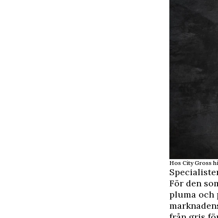
Hos City Gross hi
Specialiste
För den som
pluma och p
marknadens 
från gris fö