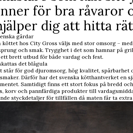
inner för bra råvaror 
hjälper dig att hitta rät
venska gårdar
 köttet hos City Gross väljs med stor omsorg – med
rsprung och smak. Trygghet i det som hamnar på gril
 ett brett utbud för både vardag och fest.
kattas det blågula
t står för god djuromsorg, hög kvalitet, spårbarhet 
 smaker. Därför har det svenska kötthantverket en sj
timentet. Samtidigt finns ett stort fokus på bredd och
rs, korv och pannfärdiga produkter till vardagsmidda
de styckdetaljer för tillfällen då maten får ta extra 