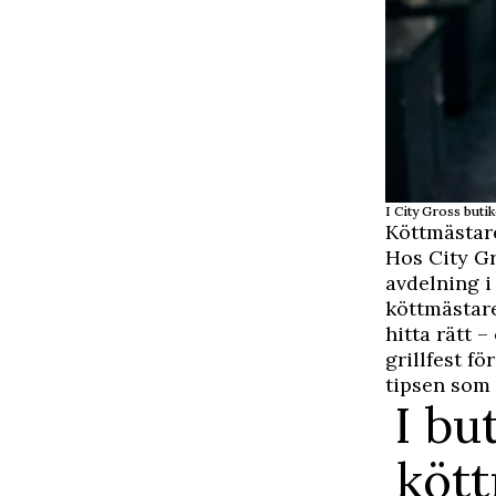
I City Gross butike
Köttmästar
Hos City Gr
avdelning i
köttmästare
hitta rätt 
grillfest f
tipsen som 
I bu
kött