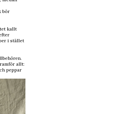
k bör
et kallt
efter
er i stället
illbehören.
ramför allt:
 och peppar