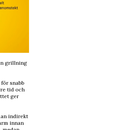
in grillning
 för snabb
re tid och
ttet ger
dan indirekt
 varm innan
t, medan