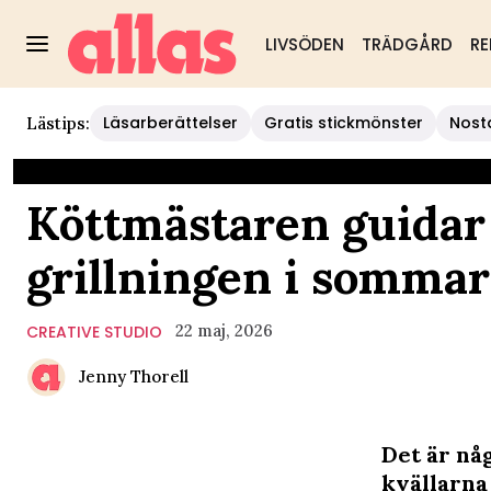
LIVSÖDEN
TRÄDGÅRD
RE
Läsarberättelser
Gratis stickmönster
Nost
Lästips:
Köttmästaren guidar 
grillningen i sommar
22 maj, 2026
CREATIVE STUDIO
Jenny Thorell
Det är nå
kvällarna 