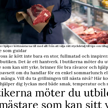
r hjälper köttmästarna till med allt från att välja rätt styckdetalj till tips om till
e som guidar
oss är kött inte bara en stor, fullmatad och inspire
 butiken. Det är ett hantverk. I butikerna möter du u
 som kan sitt yrke, brinner för bra råvaror och hjälp
– oavsett om du handlar för en enkel sommarlunch el
ör många. Vill du ta grillningen till nästa nivå? Här 
hjälper dig lyckas med både smak, temperatur och s
tikerna möter du utbi
mästare som kan sitt 