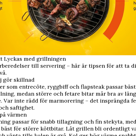
att Lyckas med grillningen
rberedelser till servering – här är tipsen för att ta d
vå.
lj gör skillnad
er som entrecôte, ryggbiff och flapsteak passar bäst
llning, medan större och fetare bitar mår bra av läng
. Var inte rädd för marmorering – det insprängda fe
ch saftighet.
l på värmen
lning passar för snabb tillagning och fin stekyta, me
 bäst för större köttbitar. Låt grillen bli ordentligt
ch vänta tills kolen är grå. Kol ger hög värme snabb