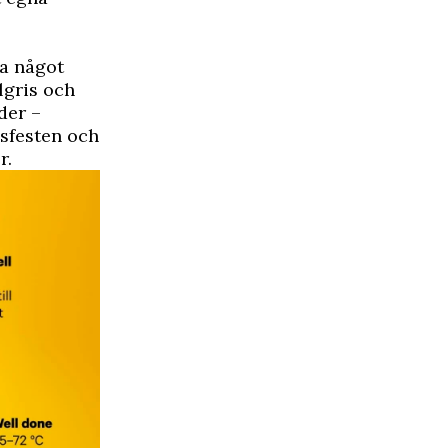
la något
lgris och
der –
dsfesten och
r.