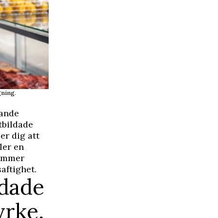
agning.
rande
tbildade
er dig att
ler en
kommer
aftighet.
ldade
yrke,