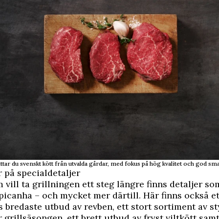
ttar du svenskt kött från utvalda gårdar, med fokus på hög kvalitet och god sma
r på specialdetaljer
 vill ta grillningen ett steg längre finns detaljer so
icanha – och mycket mer därtill. Här finns också et
bredaste utbud av revben, ett stort sortiment av st
r grillsäsongen, ett brett utbud av fryst viltkött sam