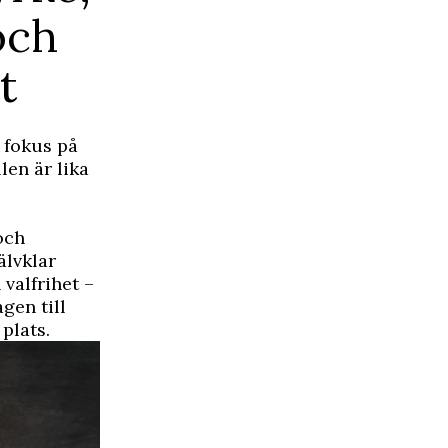
och
t
 fokus på
len är lika
och
älvklar
 valfrihet –
gen till
plats.