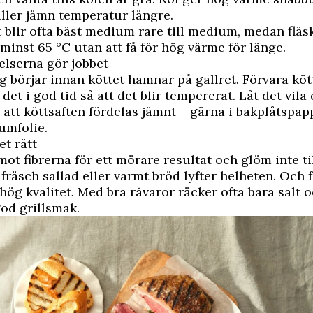
åller jämn temperatur längre.
t blir ofta bäst medium rare till medium, medan fläs
l minst 65 °C utan att få för hög värme för länge.
elserna gör jobbet
ng börjar innan köttet hamnar på gallret. Förvara kött
det i god tid så att det blir tempererat. Låt det vila 
å att köttsaften fördelas jämnt – gärna i bakplåtspapp
umfolie.
et rätt
 mot fibrerna för ett mörare resultat och glöm inte t
 fräsch sallad eller varmt bröd lyfter helheten. Och f
v hög kvalitet. Med bra råvaror räcker ofta bara salt
god grillsmak.