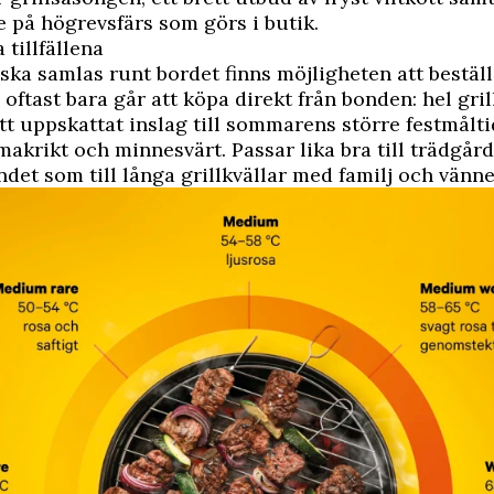
på högrevsfärs som görs i butik.
 tillfällena
ka samlas runt bordet finns möjligheten att bestäl
oftast bara går att köpa direkt från bonden: hel gril
tt uppskattat inslag till sommarens större festmålti
makrikt och minnesvärt. Passar lika bra till trädgår
ndet som till långa grillkvällar med familj och vänne