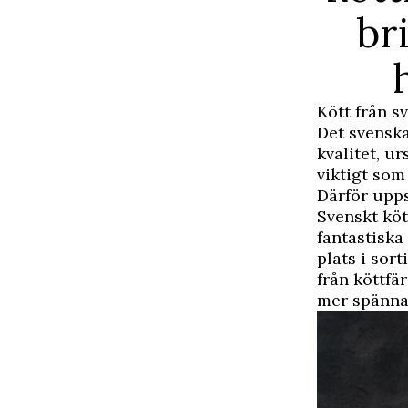
br
Kött från s
Det svenska
kvalitet, u
viktigt som
Därför upps
Svenskt köt
fantastiska
plats i sor
från köttfä
mer spännan