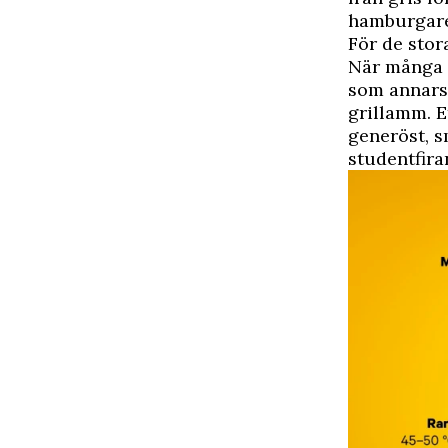
hamburgare 
För de stora
När många s
som annars 
grillamm. E
generöst, s
studentfira