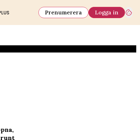
Prenumerera
Logga in
PLUS
ppna,
 runt