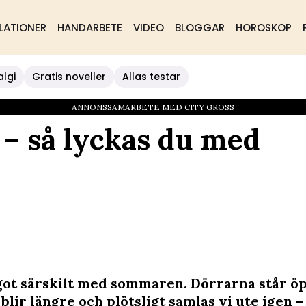
LATIONER
HANDARBETE
VIDEO
BLOGGAR
HOROSKOP
algi
Gratis noveller
Allas testar
ANNONSSAMARBETE MED CITY GROSS
– så lyckas du med
got särskilt med sommaren. Dörrarna står ö
blir längre och plötsligt samlas vi ute igen –