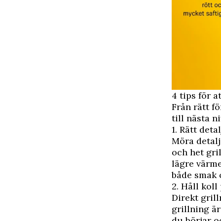
4 tips för 
Från rätt fö
till nästa ni
1. Rätt deta
Möra detalj
och het gri
lägre värme
både smak o
2. Håll kol
Direkt gril
grillning är
du börjar o