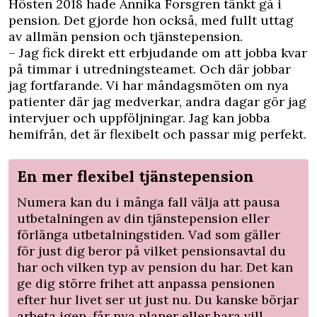
Hösten 2018 hade Annika Forsgren tänkt gå i
pension. Det gjorde hon också, med fullt uttag
av allmän pension och tjänstepension.
– Jag fick direkt ett erbjudande om att jobba kvar
på timmar i utredningsteamet. Och där jobbar
jag fortfarande. Vi har måndagsmöten om nya
patienter där jag medverkar, andra dagar gör jag
intervjuer och uppföljningar. Jag kan jobba
hemifrån, det är flexibelt och passar mig perfekt.
En mer flexibel tjänstepension
Numera kan du i många fall välja att pausa
utbetalningen av din tjänstepension eller
förlänga utbetalningstiden. Vad som gäller
för just dig beror på vilket pensionsavtal du
har och vilken typ av pension du har. Det kan
ge dig större frihet att anpassa pensionen
efter hur livet ser ut just nu. Du kanske börjar
arbeta igen, får nya planer eller bara vill