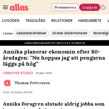
Prenumerera
Logga in
LIVSÖDEN
TRÄDGÅRD
RELATIONER
HANDARBETE
Läsarberättelser
Gratis stickmönster
Nostalgi
Lästips:
ANNONSSAMARBETE MED KPA PENSION
Annika planerar ekonomin efter 80-
årsdagen: ”Nu hoppas jag att pengarna
läggs på hög”
CREATIVE STUDIO
10 jun, 2026
Thomas Pettersson
Foto: Kristina Wirén
Annika Forsgren slutade aldrig jobba som