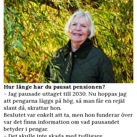
Hur länge har du pausat pensionen?
– Jag pausade uttaget till 2030. Nu hoppas jag
att pengarna läggs på hög, så man får en rejäl
slant då, skrattar hon.
Beslutet var enkelt att ta, men hon funderar över
var det finns information om vad pausandet
betyder i pengar.
– Det skulle inte skada med tydligare