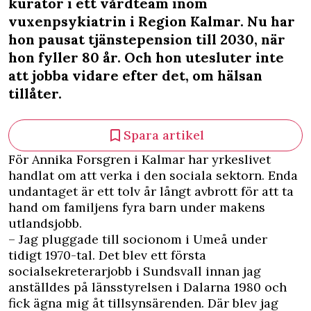
kurator i ett vårdteam inom
vuxenpsykiatrin i Region Kalmar. Nu har
hon pausat tjänstepension till 2030, när
hon fyller 80 år. Och hon utesluter inte
att jobba vidare efter det, om hälsan
tillåter.
Spara artikel
För Annika Forsgren i Kalmar har yrkeslivet
handlat om att verka i den sociala sektorn. Enda
undantaget är ett tolv år långt avbrott för att ta
hand om familjens fyra barn under makens
utlandsjobb.
– Jag pluggade till socionom i Umeå under
tidigt 1970-tal. Det blev ett första
socialsekreterarjobb i Sundsvall innan jag
anställdes på länsstyrelsen i Dalarna 1980 och
fick ägna mig åt tillsynsärenden. Där blev jag