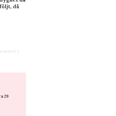
öljt, då
hemmet i
ra 29