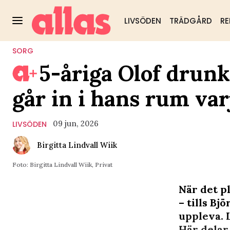
LIVSÖDEN
TRÄDGÅRD
RE
SORG
5-åriga Olof drunk
går in i hans rum var
09 jun, 2026
LIVSÖDEN
Birgitta Lindvall Wiik
Foto: Birgitta Lindvall Wiik, Privat
När det p
– tills B
uppleva. L
Här delar