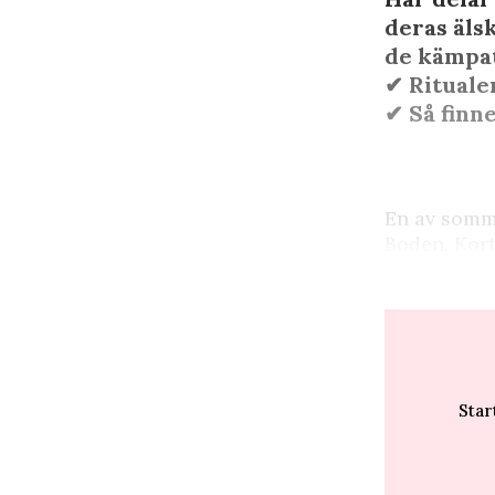
deras äls
de kämpat
✔︎ Ritual
✔︎ Så finn
E
n av somm
Boden. Kort
Star