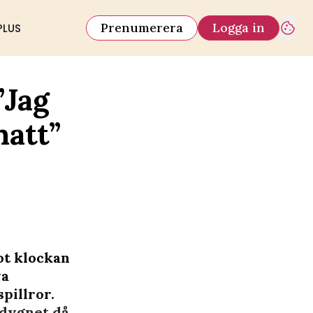
Prenumerera
Logga in
PLUS
”Jag
natt”
ot klockan
va
pillror.
 dygnet då