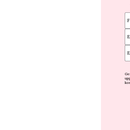
F
E
E
Gen
upp
kos