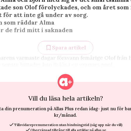
kade son Olof förolyckades, och om året som f
 för att inte gå under av sorg.
en som räddar Alma
er de frid mitt i saknaden
Spara artikel
arens varmaste dagar försvann femårige Olof från 
 senare hittades han livlös i en grannes pool.
Vill du läsa hela artikeln?
ta din prenumeration på Allas Plus redan idag- just nu för ba
kr/månad.
Tillsvidareprenumeration utan bindningstid (säg upp när du vill)
Obegränsad tillgång till alla artiklar på allas.se