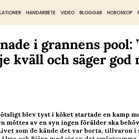
LATIONER
HANDARBETE
VIDEO
BLOGGAR
HOROSKOP
nade i grannens pool: 
je kväll och säger god 
lötsligt blev tyst i köket startade en kamp m
jörn möttes av en syn ingen förälder ska behö
ivet som de kände det var borta, tillvaron i s
 Alma och Björn med sig av det smärtsamma