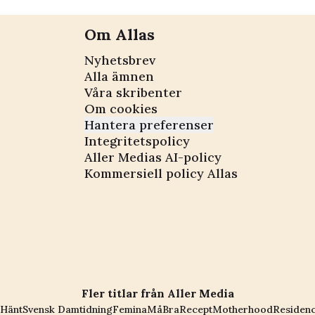
Om Allas
Nyhetsbrev
Alla ämnen
Våra skribenter
Om cookies
Hantera preferenser
Integritetspolicy
Aller Medias AI-policy
Kommersiell policy Allas
Fler titlar från Aller Media
Hänt
Svensk Damtidning
Femina
MåBra
Recept
Motherhood
Residen