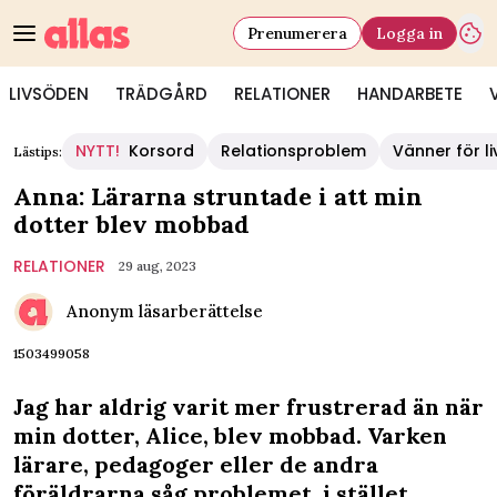
Prenumerera
Logga in
LIVSÖDEN
TRÄDGÅRD
RELATIONER
HANDARBETE
NYTT!
Korsord
Relationsproblem
Vänner för li
Lästips:
Anna: Lärarna struntade i att min
dotter blev mobbad
RELATIONER
29 aug, 2023
Anonym läsarberättelse
1503499058
Jag har aldrig varit mer frustrerad än när
min dotter, Alice, blev mobbad. Varken
lärare, pedagoger eller de andra
föräldrarna såg problemet, i stället