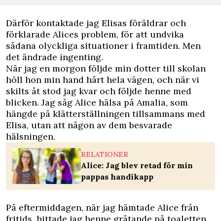
Därför kontaktade jag Elisas föräldrar och
förklarade Alices problem, för att undvika
sådana olyckliga situationer i framtiden. Men
det ändrade ingenting.
När jag en morgon följde min dotter till skolan
höll hon min hand hårt hela vägen, och när vi
skilts åt stod jag kvar och följde henne med
blicken. Jag såg Alice hälsa på Amalia, som
hängde på klätterställningen tillsammans med
Elisa, utan att någon av dem besvarade
hälsningen.
RELATIONER
Alice: Jag blev retad för min
pappas handikapp
På eftermiddagen, när jag hämtade Alice från
fritids, hittade jag henne gråtande på toaletten.