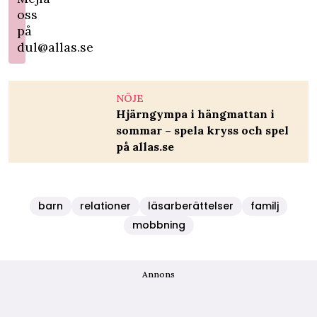
oss
på
dul@allas.se
NÖJE
Hjärngympa i hängmattan i
sommar – spela kryss och spel
på allas.se
barn
relationer
läsarberättelser
familj
mobbning
Annons