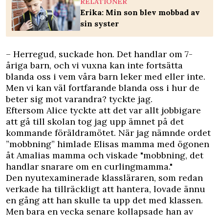
RELATIONER
Erika: Min son blev mobbad av
sin syster
– Herregud, suckade hon. Det handlar om 7-
åriga barn, och vi vuxna kan inte fortsätta
blanda oss i vem våra barn leker med eller inte.
Men vi kan väl fortfarande blanda oss i hur de
beter sig mot varandra? tyckte jag.
Eftersom Alice tyckte att det var allt jobbigare
att gå till skolan tog jag upp ämnet på det
kommande föräldramötet. När jag nämnde ordet
”mobbning” himlade Elisas mamma med ögonen
åt Amalias mamma och viskade "mobbning, det
handlar snarare om en curlingmamma."
Den nyutexaminerade klassläraren, som redan
verkade ha tillräckligt att hantera, lovade ännu
en gång att han skulle ta upp det med klassen.
Men bara en vecka senare kollapsade han av