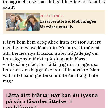
ta några chanser när det gällde Alice för Amalias
skull?
RELATIONER
Läsarberättelse: Mobbningen
förstörde mitt liv
När vi kom hem drog Alice fram ett stor kuvert
med hennes nya klassfoto. Medan vi tittade på
alla hennes nya klasskamrater frågade jag om
hon någonsin tänkte på sin gamla klass.
– Inte så mycket, för då får jag ont i magen, sa
hon med en skugga över sitt lilla ansikte. Men
vad är fel på mig eftersom inte Amalia gillade
mig?
Lätta ditt hjärta: Här kan du lyssna
på våra läsarberättelser i
poddformat