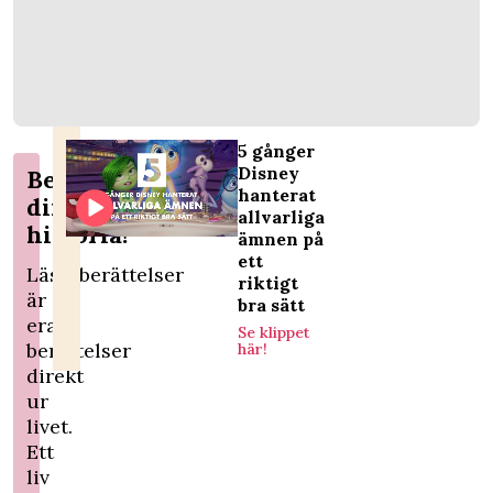
5 gånger
Disney
Berätta
hanterat
din
allvarliga
historia!
ämnen på
ett
Läsarberättelser
riktigt
är
bra sätt
era
Se klippet
berättelser
här!
direkt
ur
livet.
Ett
liv