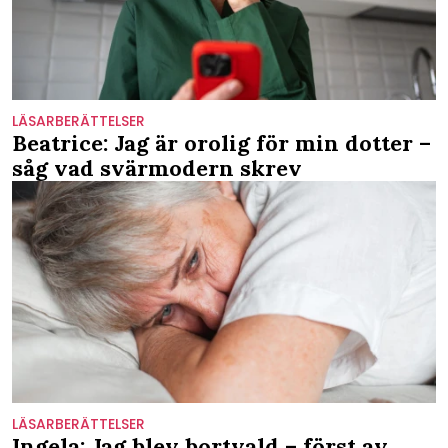
LÄSARBERÄTTELSER
Beatrice: Jag är orolig för min dotter –
såg vad svärmodern skrev
LÄSARBERÄTTELSER
Ingela: Jag blev bortvald – först av