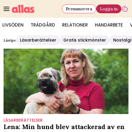
Prenumerera
Logga in
LIVSÖDEN
TRÄDGÅRD
RELATIONER
HANDARBETE
Läsarberättelser
Gratis stickmönster
Nostalgi
Lästips:
LÄSARBERÄTTELSER
Lena: Min hund blev attackerad av en