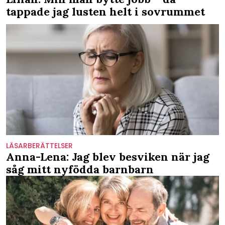
tappade jag lusten helt i sovrummet
LÄSARBERÄTTELSER
Anna-Lena: Jag blev besviken när jag
såg mitt nyfödda barnbarn