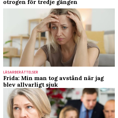
otrogen för tredje gången
LÄSARBERÄTTELSER
Frida: Min man tog avstånd när jag
blev allvarligt sjuk