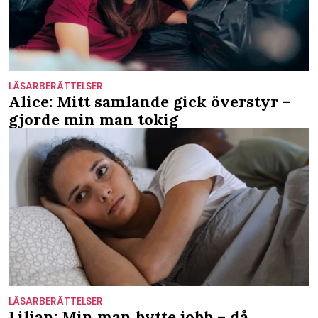
LÄSARBERÄTTELSER
Alice: Mitt samlande gick överstyr –
gjorde min man tokig
LÄSARBERÄTTELSER
Lilian: Min man bytte jobb – då