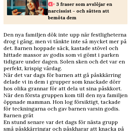
3 fraser som avslöjar en
narcissist – och sätten att
bemöta dem
Den nya familjen dök inte upp när festligheterna
drog i gång, men vi tänkte inte så mycket mer på
det. Barnen hoppade säck, kastade stövel och
hittade massor av godis som vi gömt i parken
tidigare under dagen. Solen sken och det var en
perfekt, krispig vårdag.
När det var dags för barnen att gå påskkärring
delade vi in dem i grupper som knackade dörr
hos olika grannar för att dela ut sina påskkort.
När den första gruppen kom till den nya familjen
öppnade mamman. Hon log försiktigt, tackade
för teckningarna och gav barnen varsin godis.
Barnen grät
En stund senare var det dags för nästa grupp
små påskkärringar och påskharar att knacka på