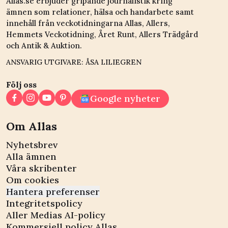
Allas.se erbjuder gripande journalistik kring
ämnen som relationer, hälsa och handarbete samt
innehåll från veckotidningarna Allas, Allers,
Hemmets Veckotidning, Året Runt, Allers Trädgård
och Antik & Auktion.
ANSVARIG UTGIVARE: ÅSA LILIEGREN
Följ oss
Google nyheter
Om Allas
Nyhetsbrev
Alla ämnen
Våra skribenter
Om cookies
Hantera preferenser
Integritetspolicy
Aller Medias AI-policy
Kommersiell policy Allas