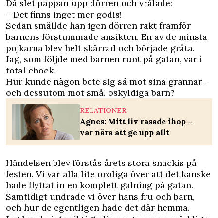
Då slet pappan upp dörren och vrålade:
– Det finns inget mer godis!
Sedan smällde han igen dörren rakt framför
barnens förstummade ansikten. En av de minsta
pojkarna blev helt skärrad och började gråta.
Jag, som följde med barnen runt på gatan, var i
total chock.
Hur kunde någon bete sig så mot sina grannar –
och dessutom mot små, oskyldiga barn?
RELATIONER
Agnes: Mitt liv rasade ihop –
var nära att ge upp allt
Händelsen blev förstås årets stora snackis på
festen. Vi var alla lite oroliga över att det kanske
hade flyttat in en komplett galning på gatan.
Samtidigt undrade vi över hans fru och barn,
och hur de egentligen hade det där hemma.