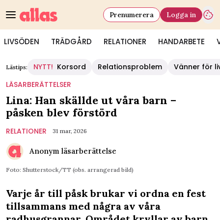
Prenumerera
Logga in
LIVSÖDEN
TRÄDGÅRD
RELATIONER
HANDARBETE
NYTT!
Korsord
Relationsproblem
Vänner för li
Lästips:
LÄSARBERÄTTELSER
Lina: Han skällde ut våra barn –
påsken blev förstörd
RELATIONER
31 mar, 2026
Anonym läsarberättelse
Foto: Shutterstock/TT (obs. arrangerad bild)
Varje år till påsk brukar vi ordna en fest
tillsammans med några av våra
radhusgrannar. Området kryllar av barn,