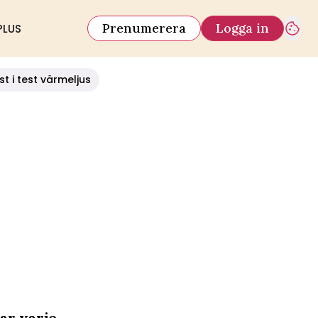
Prenumerera
Logga in
PLUS
st i test värmeljus
ar varje