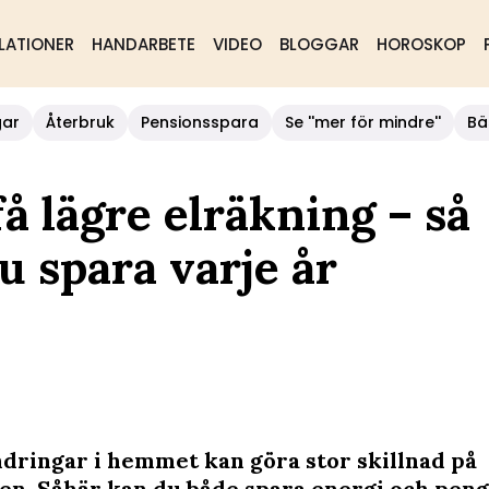
LATIONER
HANDARBETE
VIDEO
BLOGGAR
HOROSKOP
gar
Återbruk
Pensionsspara
Se ''mer för mindre''
Bä
få lägre elräkning – så
 spara varje år
dringar i hemmet kan göra stor skillnad på
en. Såhär kan du både spara energi och peng