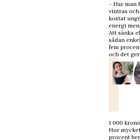
– Har man l
vintras och
kostat unge
energi men 
Att sänka e
sådan enkel
fem procent
och det ger
1 000 krono
Hur mycket
procent ber