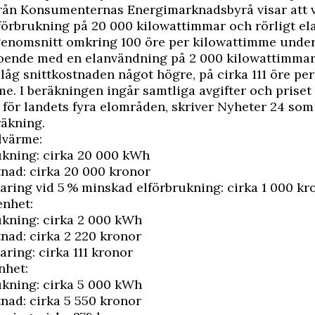
från Konsumenternas Energimarknadsbyrå visar att v
örbrukning på 20 000 kilowattimmar och rörligt ela
genomsnitt omkring 100 öre per kilowattimme under
oende med en elanvändning på 2 000 kilowattimmar
s låg snittkostnaden något högre, på cirka 111 öre per
e. I beräkningen ingår samtliga avgifter och priset 
för landets fyra elområden, skriver
Nyheter 24
som 
räkning.
lvärme:
ukning: cirka 20 000 kWh
tnad: cirka 20 000 kronor
aring vid 5 % minskad elförbrukning: cirka 1 000 kr
enhet:
ukning: cirka 2 000 kWh
tnad: cirka 2 220 kronor
aring: cirka 111 kronor
nhet:
ukning: cirka 5 000 kWh
tnad: cirka 5 550 kronor