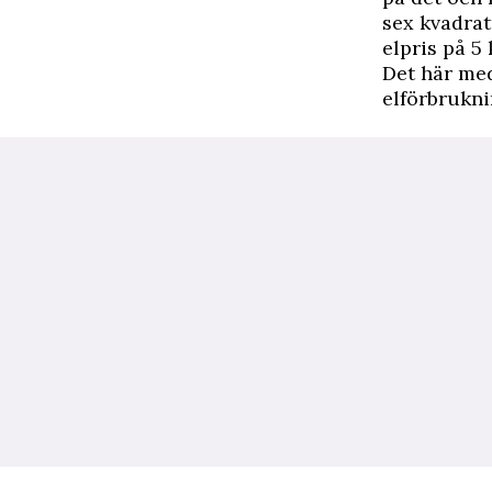
sex kvadra
elpris på 5
Det här me
elförbrukni