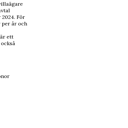
illaägare
vtal
 2024. För
 per år och
är ett
också
onor