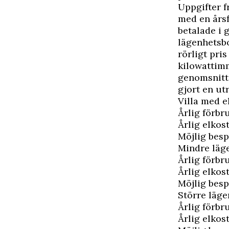
Uppgifter 
med en årsf
betalade i 
lägenhetsb
rörligt pri
kilowattimm
genomsnitt 
gjort en ut
Villa med e
Årlig förbr
Årlig elkos
Möjlig besp
Mindre läg
Årlig förbr
Årlig elkos
Möjlig besp
Större läge
Årlig förbr
Årlig elkos