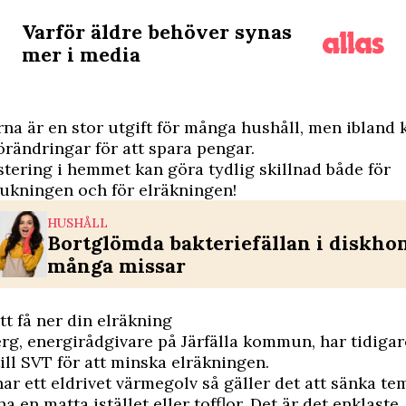
Varför äldre behöver synas
mer i media
na är en stor utgift för många hushåll, men ibland 
förändringar för att spara pengar.
stering i hemmet kan göra tydlig skillnad både för
ukningen och för elräkningen!
HUSHÅLL
Bortglömda bakteriefällan i diskho
många missar
tt få ner din elräkning
g, energirådgivare på Järfälla kommun, har tidiga
ill
SVT
för att minska elräkningen.
r ett eldrivet värmegolv så gäller det att sänka t
a en matta istället eller tofflor. Det är det enklaste