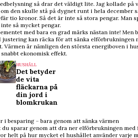
edbelysning så drar det väldigt lite. Jag kollade på v
 om den skulle stå på dygnet runt i hela december s
fär tio kronor. Så det är inte så stora pengar. Man s
inte så mycket pengar.
lementet med bara en grad märks nästan inte! Men 
 justering kan räcka för att sänka elförbrukningen
. Värmen är nämligen den största energiboven i hus
 snabbt ekonomisk effekt.
HUSHÅLL
Det betyder
de vita
fläckarna på
din jord i
blomkrukan
r i besparing – bara genom att sänka värmen
 du sparar genom att dra ner elförbrukningen med
or helt på hur mycket el hushållet använder varje 