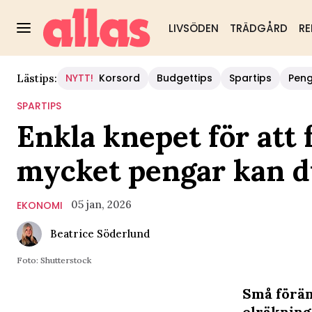
LIVSÖDEN
TRÄDGÅRD
RE
NYTT!
Korsord
Budgettips
Spartips
Pen
Lästips:
SPARTIPS
Enkla knepet för att 
mycket pengar kan du
05 jan, 2026
EKONOMI
Beatrice Söderlund
Foto: Shutterstock
Små förän
elräkning