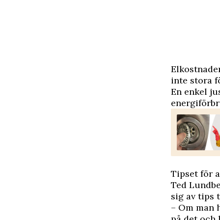
E
lkostnader
inte stora 
En enkel ju
energiförbr
Tipset för a
Ted Lundber
sig av tips t
– Om man ha
på det och h