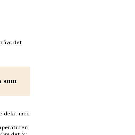
krävs det
n som
re delat med
emperaturen
. Om det är