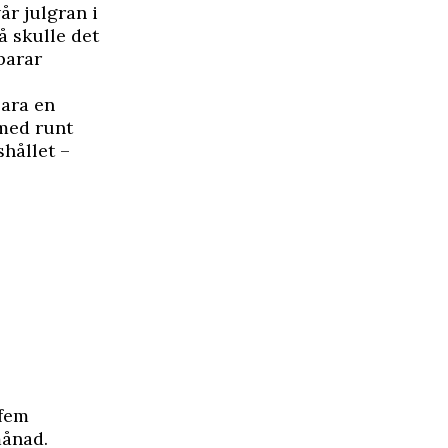
år julgran i
å skulle det
parar
bara en
 med runt
hållet –
 fem
månad.