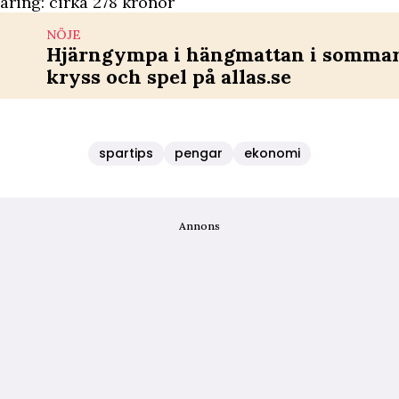
aring: cirka 278 kronor
NÖJE
Hjärngympa i hängmattan i sommar 
kryss och spel på allas.se
spartips
pengar
ekonomi
Annons