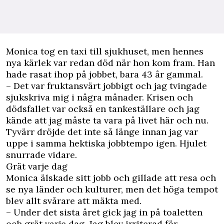
Monica tog en taxi till sjukhuset, men hennes
nya kärlek var redan död när hon kom fram. Han
hade rasat ihop på jobbet, bara 43 år gammal.
– Det var fruktansvärt jobbigt och jag tvingade
sjukskriva mig i några månader. Krisen och
dödsfallet var också en tankeställare och jag
kände att jag måste ta vara på livet här och nu.
Tyvärr dröjde det inte så länge innan jag var
uppe i samma hektiska jobbtempo igen. Hjulet
snurrade vidare.
Grät varje dag
Monica älskade sitt jobb och gillade att resa och
se nya länder och kulturer, men det höga tempot
blev allt svårare att mäkta med.
– Under det sista året gick jag in på toaletten
och grät varje dag. Jag blev irriterad för