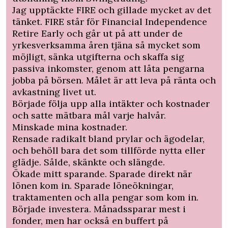
Jag upptäckte FIRE och gillade mycket av det
tänket. FIRE står för Financial Independence
Retire Early och går ut på att under de
yrkesverksamma åren tjäna så mycket som
möjligt, sänka utgifterna och skaffa sig
passiva inkomster, genom att låta pengarna
jobba på börsen. Målet är att leva på ränta och
avkastning livet ut.
Började följa upp alla intäkter och kostnader
och satte mätbara mål varje halvår.
Minskade mina kostnader.
Rensade radikalt bland prylar och ägodelar,
och behöll bara det som tillförde nytta eller
glädje. Sålde, skänkte och slängde.
Ökade mitt sparande. Sparade direkt när
lönen kom in. Sparade löneökningar,
traktamenten och alla pengar som kom in.
Började investera. Månadssparar mest i
fonder, men har också en buffert på