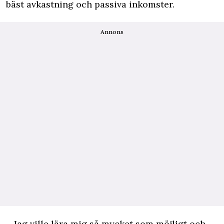
bäst avkastning och passiva inkomster.
Annons
– Jag ville lära mig så mycket som möjligt och