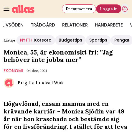
Prenumerera
Logga in
LIVSÖDEN
TRÄDGÅRD
RELATIONER
HANDARBETE
NYTT!
Korsord
Budgettips
Spartips
Pengar
Lästips:
Monica, 55, är ekonomiskt fri: ”Jag
behöver inte jobba mer”
EKONOMI
04 dec, 2021
Birgitta Lindvall Wiik
Högavlönad, ensam mamma med en
krävande karriär – Monica Sjödin var 49
år när hon kraschade och bestämde sig
för en livsförändring. I stället för att leva