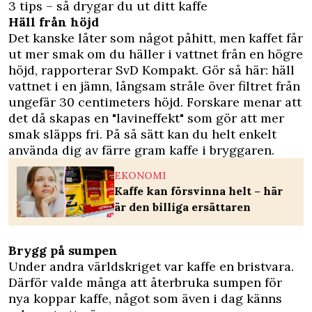
3 tips – så drygar du ut ditt kaffe
Häll från höjd
Det kanske låter som något påhitt, men kaffet får
ut mer smak om du häller i vattnet från en högre
höjd, rapporterar
SvD Kompakt.
Gör så här: häll
vattnet i en jämn, långsam stråle över filtret från
ungefär 30 centimeters höjd. Forskare menar att
det då skapas en "lavineffekt" som gör att mer
smak släpps fri. På så sätt kan du helt enkelt
använda dig av färre gram kaffe i bryggaren.
EKONOMI
Kaffe kan försvinna helt – här
är den billiga ersättaren
Brygg på sumpen
Under andra världskriget var kaffe en bristvara.
Därför valde många att återbruka sumpen för
nya koppar kaffe, något som även i dag känns