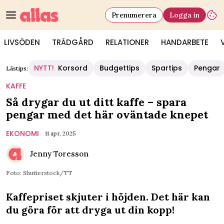
Prenumerera
Logga in
LIVSÖDEN
TRÄDGÅRD
RELATIONER
HANDARBETE
NYTT!
Korsord
Budgettips
Spartips
Pengar
Lästips:
KAFFE
Så drygar du ut ditt kaffe – spara
pengar med det här oväntade knepet
EKONOMI
11 apr, 2025
Jenny Toresson
Foto: Shutterstock/TT
Kaffepriset skjuter i höjden. Det här kan
du göra för att dryga ut din kopp!