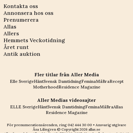
Kontakta oss
Annonsera hos oss
Prenumerera
Allas
Allers
Hemmets Veckotidning
Året runt
Antik auktion
Fler titlar från Aller Media
Elle Sverige
Hänt
Svensk Damtidning
Femina
MåBra
Recept
Motherhood
Residence Magazine
Aller Medias videosajter
ELLE Sverige
Hänt
Svensk Damtidning
Femina
MåBra
Allas
Residence Magazine
För prenumerationsärenden, ring
042 444 30 00
• Ansvarig utgivare
Åsa Liliegren © Copyright
2026
allas.se