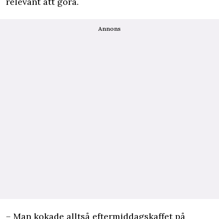
relevant att göra.
Annons
– Man kokade alltså eftermiddagskaffet på