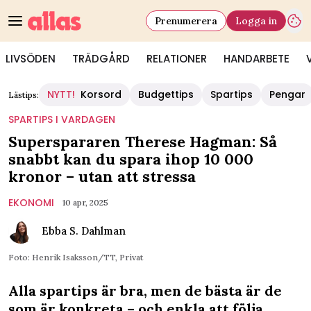
Prenumerera
Logga in
LIVSÖDEN
TRÄDGÅRD
RELATIONER
HANDARBETE
NYTT!
Korsord
Budgettips
Spartips
Pengar
Lästips:
SPARTIPS I VARDAGEN
Superspararen Therese Hagman: Så
snabbt kan du spara ihop 10 000
kronor – utan att stressa
EKONOMI
10 apr, 2025
Ebba S. Dahlman
Foto: Henrik Isaksson/TT, Privat
Alla spartips är bra, men de bästa är de
som är konkreta – och enkla att följa.