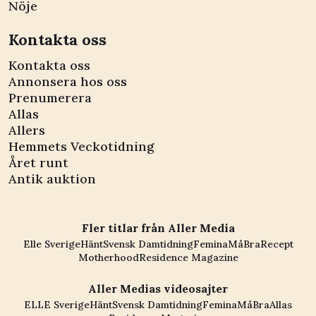
Nöje
Kontakta oss
Kontakta oss
Annonsera hos oss
Prenumerera
Allas
Allers
Hemmets Veckotidning
Året runt
Antik auktion
Fler titlar från Aller Media
Elle Sverige
Hänt
Svensk Damtidning
Femina
MåBra
Recept
Motherhood
Residence Magazine
Aller Medias videosajter
ELLE Sverige
Hänt
Svensk Damtidning
Femina
MåBra
Allas