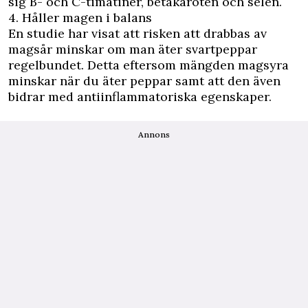
sig B- och C-timatiner, betakaroten och selen.
4.
Håller magen i balans
En studie
har visat att risken att drabbas av
magsår minskar om man äter svartpeppar
regelbundet. Detta eftersom mängden magsyra
minskar när du äter peppar samt att den även
bidrar med antiinflammatoriska egenskaper.
Annons