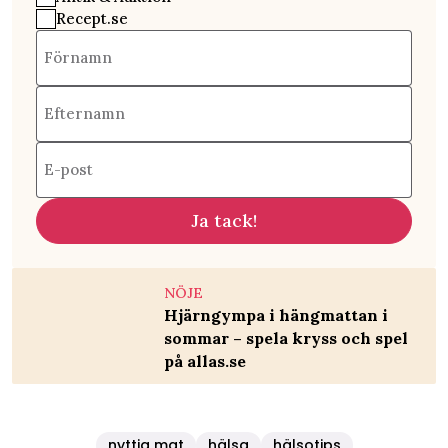
Recept.se
Förnamn
Efternamn
E-post
Ja tack!
NÖJE
Hjärngympa i hängmattan i
sommar – spela kryss och spel
på allas.se
nyttig mat
hälsa
hälsotips