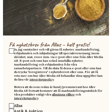
Få nyhetsbrev från Allas – helt gratis!
Ja, jag samtycker och vill gärna få nyheter, marknadsföring,
erbjudanden och inbjudningar till specialevenemang inom
skönhet, mat, resor mm. via e-post eller sms från Aller Media
AB. E-post och sms kan också innehålla nyheter,
marknadsföring och erbjudanden från våra
samarbetspartners. Vill du sluta få dessa e-post eller sms kan
du trycka "Avregistrera" i nyhetsbrevet eller sms. För att få
veta mer om hur Aller Media AB behandlar dina uppgifter kan
du läsa vår
integritetspolicy
.
Notera att du som redan är kund/prenumerant hos Aller
Media AB fortsatt kommer att få marknadsföringsutskick för
våra produkter enligt våra
allmänna villkor
och
integritetspolicy
.
Allas
Antik & Auktion