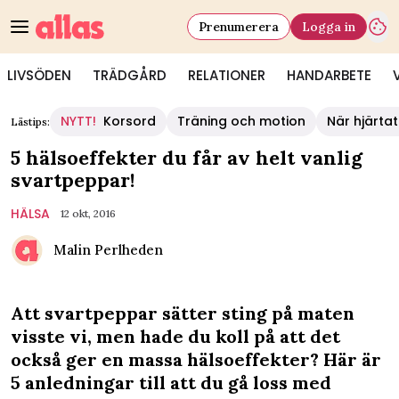
Prenumerera
Logga in
LIVSÖDEN
TRÄDGÅRD
RELATIONER
HANDARBETE
NYTT!
Korsord
Träning och motion
När hjärtat
Lästips:
5 hälsoeffekter du får av helt vanlig
svartpeppar!
HÄLSA
12 okt, 2016
Malin Perlheden
Att svartpeppar sätter sting på maten
visste vi, men hade du koll på att det
också ger en massa hälsoeffekter? Här är
5 anledningar till att du gå loss med