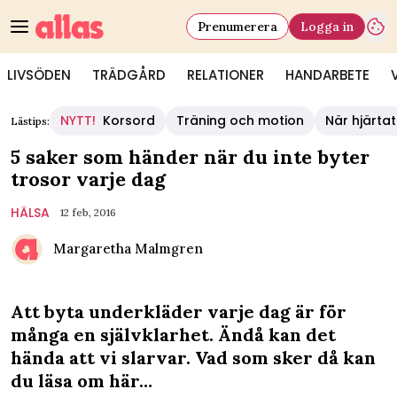
Prenumerera
Logga in
LIVSÖDEN
TRÄDGÅRD
RELATIONER
HANDARBETE
NYTT!
Korsord
Träning och motion
När hjärtat
Lästips:
5 saker som händer när du inte byter
trosor varje dag
HÄLSA
12 feb, 2016
Margaretha Malmgren
Att byta underkläder varje dag är för
många en självklarhet. Ändå kan det
hända att vi slarvar. Vad som sker då kan
du läsa om här…