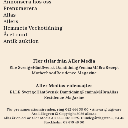
Annonsera hos oss
Prenumerera
Allas
Allers
Hemmets Veckotidning
Året runt
Antik auktion
Fler titlar från Aller Media
Elle Sverige
Hänt
Svensk Damtidning
Femina
MåBra
Recept
Motherhood
Residence Magazine
Aller Medias videosajter
ELLE Sverige
Hänt
Svensk Damtidning
Femina
MåBra
Allas
Residence Magazine
För prenumerationsärenden, ring
042 444 30 00
• Ansvarig utgivare
Åsa Liliegren © Copyright
2026
allas.se
Allas är en del av
Aller Media AB, 556002-8325
. Humlegårdsgatan 6, 114 46
Stockholm.
08 679 46 00