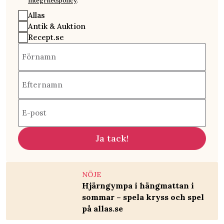
integritetspolicy
.
Allas
Antik & Auktion
Recept.se
Förnamn
Efternamn
E-post
Ja tack!
NÖJE
Hjärngympa i hängmattan i
sommar – spela kryss och spel
på allas.se