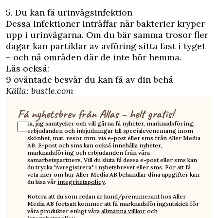
5. Du kan få
urinvägsinfektion
Dessa infektioner inträffar när bakterier kryper
upp i urinvägarna. Om du bär samma trosor fler
dagar kan partiklar av avföring sitta fast i tyget
– och nå områden där de inte hör hemma.
Läs också:
9 oväntade besvär du kan få av din behå
Källa:
bustle.com
Få nyhetsbrev från Allas – helt gratis!
Ja, jag samtycker och vill gärna få nyheter, marknadsföring,
erbjudanden och inbjudningar till specialevenemang inom
skönhet, mat, resor mm. via e-post eller sms från Aller Media
AB. E-post och sms kan också innehålla nyheter,
marknadsföring och erbjudanden från våra
samarbetspartners. Vill du sluta få dessa e-post eller sms kan
du trycka "Avregistrera" i nyhetsbrevet eller sms. För att få
veta mer om hur Aller Media AB behandlar dina uppgifter kan
du läsa vår
integritetspolicy
.
Notera att du som redan är kund/prenumerant hos Aller
Media AB fortsatt kommer att få marknadsföringsutskick för
våra produkter enligt våra
allmänna villkor
och