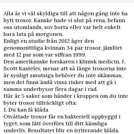
Alla är vi väl skyldiga till att någon gång inte ha
bytt trosor. Kanske hade vi slut på rena, befann
oss utomlands, sov borta eller var helt enkelt
bara lata på morgonen.
Enligt en studie från 2012 äger den
genomsnittliga kvinnan 34 par trosor, jämfört
med 12 par som var siffran 1999.
Den amerikanske forskaren i klinisk medicin, J.
Scott Kasteler, menar att så länge trosorna inte
är synligt smutsiga behöver du inte skämmas,
men det finns ändå vissa risker med att gå i
samma underbyxor flera dagar i rad.
Här är 5 saker som händer i kroppen om du inte
byter trosor tillräckligt ofta:
1. Du kan få klåda
Otvättade trosor får en bakteriell uppbyggd i
tyget, som lätt överförs till ditt känsliga
underliv. Resultatet blir en irriterande klåda.