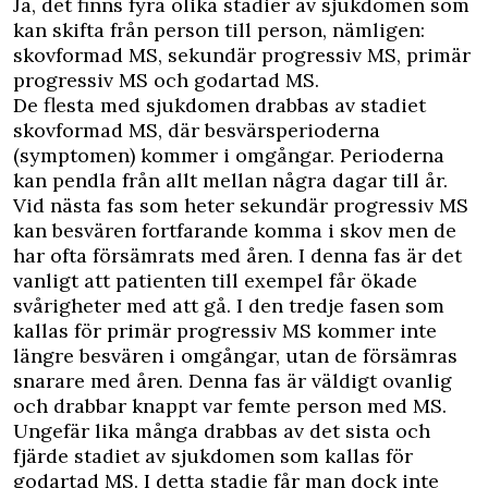
Ja, det finns fyra olika stadier av sjukdomen som
kan skifta från person till person, nämligen:
skovformad MS, sekundär progressiv MS, primär
progressiv MS och godartad MS.
De flesta med sjukdomen drabbas av stadiet
skovformad MS, där besvärsperioderna
(symptomen) kommer i omgångar. Perioderna
kan pendla från allt mellan några dagar till år.
Vid nästa fas som heter sekundär progressiv MS
kan besvären fortfarande komma i skov men de
har ofta försämrats med åren. I denna fas är det
vanligt att patienten till exempel får ökade
svårigheter med att gå. I den tredje fasen som
kallas för primär progressiv MS kommer inte
längre besvären i omgångar, utan de försämras
snarare med åren. Denna fas är väldigt ovanlig
och drabbar knappt var femte person med MS.
Ungefär lika många drabbas av det sista och
fjärde stadiet av sjukdomen som kallas för
godartad MS. I detta stadie får man dock inte