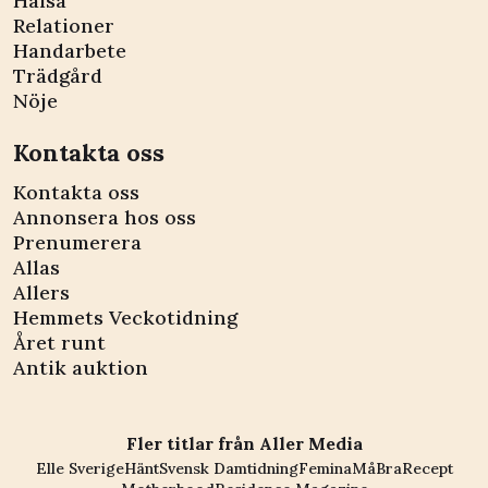
Hälsa
Relationer
Handarbete
Trädgård
Nöje
Kontakta oss
Kontakta oss
Annonsera hos oss
Prenumerera
Allas
Allers
Hemmets Veckotidning
Året runt
Antik auktion
Fler titlar från Aller Media
Elle Sverige
Hänt
Svensk Damtidning
Femina
MåBra
Recept