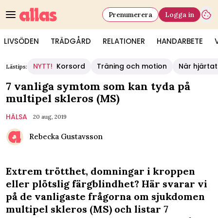
Prenumerera
Logga in
LIVSÖDEN
TRÄDGÅRD
RELATIONER
HANDARBETE
NYTT!
Korsord
Träning och motion
När hjärtat
Lästips:
7 vanliga symtom som kan tyda på
multipel skleros (MS)
HÄLSA
20 aug, 2019
Rebecka Gustavsson
Extrem trötthet, domningar i kroppen
eller plötslig färgblindhet? Här svarar vi
på de vanligaste frågorna om sjukdomen
multipel skleros (MS) och listar 7