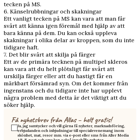
tecken på MS.
6. Känselrubbningar och skakningar
Ett vanligt tecken på MS kan vara att man får
svårt att känna igen föremål med hjälp av att
bara känna på dem. Du kan också uppleva
skakningar i olika delar av kroppen, som du inte
tidigare haft.
7. Det blir svårt att skilja på färger
Ett av de primära tecknen på multipel skleros
kan vara att du helt plötsligt får svårt att
urskilja färger eller att du hastigt får en
märkbart försämrad syn. Om det kommer från
ingenstans och du tidigare inte har upplevt
några problem med detta är det viktigt att du
söker hjälp.
Få nyhetsbrev från Allas – helt gratis!
Ja, jag samtycker och vill gärna få nyheter, marknadsföring,
erbjudanden och inbjudningar till specialevenemang inom
skönhet, mat, resor mm. via e-post eller sms från Aller Media
AB. E-post och sms kan också innehålla nyheter,