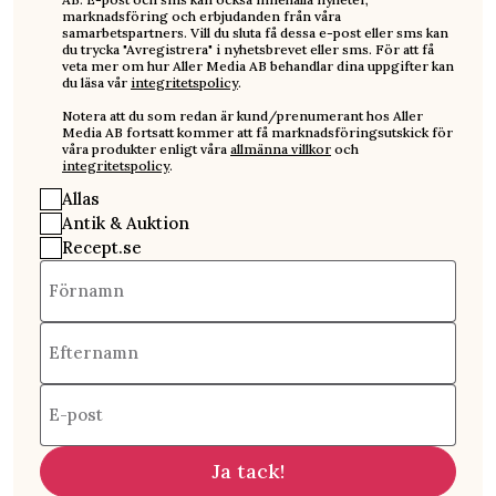
marknadsföring och erbjudanden från våra
samarbetspartners. Vill du sluta få dessa e-post eller sms kan
du trycka "Avregistrera" i nyhetsbrevet eller sms. För att få
veta mer om hur Aller Media AB behandlar dina uppgifter kan
du läsa vår
integritetspolicy
.
Notera att du som redan är kund/prenumerant hos Aller
Media AB fortsatt kommer att få marknadsföringsutskick för
våra produkter enligt våra
allmänna villkor
och
integritetspolicy
.
Allas
Antik & Auktion
Recept.se
Förnamn
Efternamn
E-post
Ja tack!