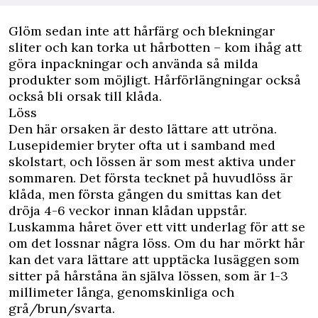
Glöm sedan inte att hårfärg och blekningar
sliter och kan torka ut hårbotten – kom ihåg att
göra inpackningar och använda så milda
produkter som möjligt. Hårförlängningar också
också bli orsak till klåda.
Löss
Den här orsaken är desto lättare att utröna.
Lusepidemier bryter ofta ut i samband med
skolstart, och lössen är som mest aktiva under
sommaren. Det första tecknet på huvudlöss är
klåda, men första gången du smittas kan det
dröja 4-6 veckor innan klådan uppstår.
Luskamma håret över ett vitt underlag för att se
om det lossnar några löss. Om du har mörkt hår
kan det vara lättare att upptäcka lusäggen som
sitter på hårståna än själva lössen, som är 1-3
millimeter långa, genomskinliga och
grå/brun/svarta.