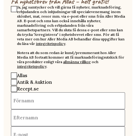
Få nyhetsbrev från Allas – helt gratis!
Ja, jag samtycker och vill gärna få nyheter, marknadsföring,
erbjudanden och inbjudningar till specialevenemang inom
skönhet, mat, resor mm. via e-post eller sms från Aller Media
AB. E-post och sms kan också innehålla nyheter,
marknadsföring och erbjudanden från våra
samarbetspartners. Vill du sluta få dessa e-post eller sms kan
du trycka "Avregistrera" i nyhetsbrevet eller sms. För att få
veta mer om hur Aller Media AB behandlar dina uppgifter kan
du läsa vår
integritetspolicy
.
Notera att du som redan är kund/prenumerant hos Aller
Media AB fortsatt kommer att få marknadsföringsutskick för
våra produkter enligt våra
allmänna villkor
och
integritetspolicy
.
Allas
Antik & Auktion
Recept.se
Förnamn
Efternamn
E-post