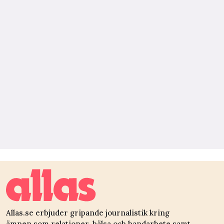
Allas.se erbjuder gripande journalistik kring
ämnen som relationer, hälsa och handarbete samt