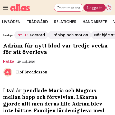
Prenumerera
Logga in
LIVSÖDEN
TRÄDGÅRD
RELATIONER
HANDARBETE
NYTT!
Korsord
Träning och motion
När hjärtat
Lästips:
Adrian får nytt blod var tredje vecka
för att överleva
HÄLSA
29 maj, 2016
Olof Broddesson
I två år pendlade Maria och Magnus
mellan hopp och förtvivlan. Läkarna
gjorde allt men deras lille Adrian blev
inte bättre. Familjen lärde sig leva med