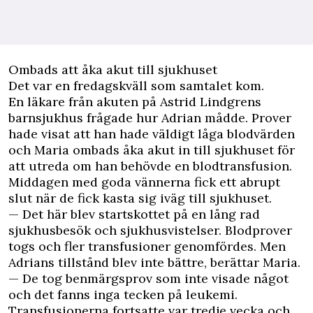
Ombads att åka akut till sjukhuset
Det var en fredagskväll som samtalet kom.
En läkare från akuten på Astrid Lindgrens
barnsjukhus frågade hur Adrian mådde. Prover
hade visat att han hade väldigt låga blodvärden
och Maria ombads åka akut in till sjukhuset för
att utreda om han behövde en blodtransfusion.
Middagen med goda vännerna fick ett abrupt
slut när de fick kasta sig iväg till sjukhuset.
— Det här blev startskottet på en lång rad
sjukhusbesök och sjukhusvistelser. Blodprover
togs och fler transfusioner genomfördes. Men
Adrians tillstånd blev inte bättre, berättar Maria.
— De tog benmärgsprov som inte visade något
och det fanns inga tecken på leukemi.
Transfusionerna fortsatte var tredje vecka och