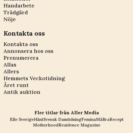
Handarbete
Trädgård
Nöje
Kontakta oss
Kontakta oss
Annonsera hos oss
Prenumerera
Allas
Allers
Hemmets Veckotidning
Året runt
Antik auktion
Fler titlar från Aller Media
Elle Sverige
Hänt
Svensk Damtidning
Femina
MåBra
Recept
Motherhood
Residence Magazine