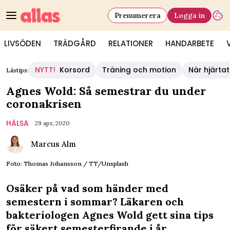
Prenumerera
Logga in
LIVSÖDEN
TRÄDGÅRD
RELATIONER
HANDARBETE
NYTT!
Korsord
Träning och motion
När hjärtat
Lästips:
Agnes Wold: Så semestrar du under
coronakrisen
HÄLSA
29 apr, 2020
Marcus Alm
Foto: Thomas Johansson / TT/Unsplash
Osäker på vad som händer med
semestern i sommar? Läkaren och
bakteriologen Agnes Wold gett sina tips
för säkert semesterfirande i år.