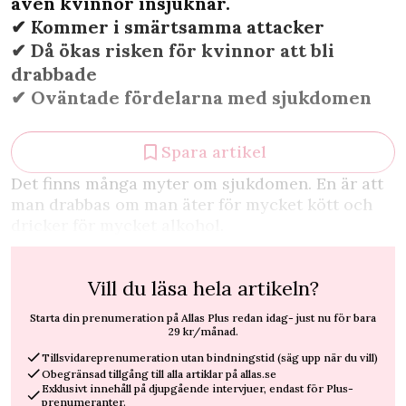
även kvinnor insjuknar.
✔︎ Kommer i smärtsamma attacker
✔︎ Då ökas risken för kvinnor att bli
drabbade
✔︎ Oväntade fördelarna med sjukdomen
Spara artikel
D
et finns många myter om sjukdomen. En är att
man drabbas om man äter för mycket kött och
dricker för mycket alkohol.
Vill du läsa hela artikeln?
Starta din prenumeration på Allas Plus redan idag- just nu för bara
29 kr/månad.
Tillsvidareprenumeration utan bindningstid (säg upp när du vill)
Obegränsad tillgång till alla artiklar på allas.se
Exklusivt innehåll på djupgående intervjuer, endast för Plus-
prenumeranter.