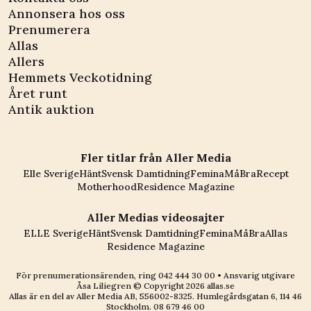
Annonsera hos oss
Prenumerera
Allas
Allers
Hemmets Veckotidning
Året runt
Antik auktion
Fler titlar från Aller Media
Elle Sverige
Hänt
Svensk Damtidning
Femina
MåBra
Recept
Motherhood
Residence Magazine
Aller Medias videosajter
ELLE Sverige
Hänt
Svensk Damtidning
Femina
MåBra
Allas
Residence Magazine
För prenumerationsärenden, ring
042 444 30 00
• Ansvarig utgivare
Åsa Liliegren © Copyright
2026
allas.se
Allas är en del av
Aller Media AB, 556002-8325
. Humlegårdsgatan 6, 114 46
Stockholm.
08 679 46 00