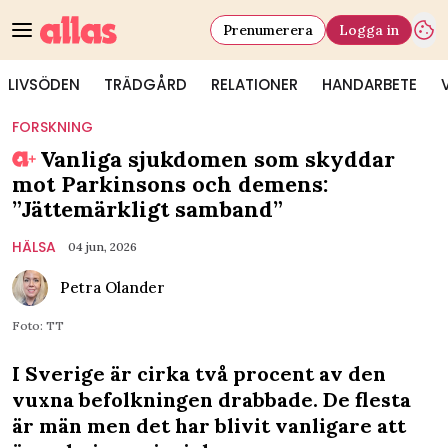
Prenumerera
Logga in
LIVSÖDEN
TRÄDGÅRD
RELATIONER
HANDARBETE
FORSKNING
Vanliga sjukdomen som skyddar
mot Parkinsons och demens:
”Jättemärkligt samband”
HÄLSA
04 jun, 2026
Petra Olander
Foto: TT
I Sverige är cirka två procent av den
vuxna befolkningen drabbade. De flesta
är män men det har blivit vanligare att