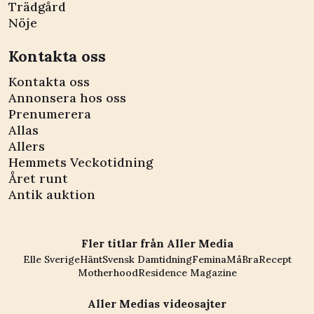
Trädgård
Nöje
Kontakta oss
Kontakta oss
Annonsera hos oss
Prenumerera
Allas
Allers
Hemmets Veckotidning
Året runt
Antik auktion
Fler titlar från Aller Media
Elle Sverige
Hänt
Svensk Damtidning
Femina
MåBra
Recept
Motherhood
Residence Magazine
Aller Medias videosajter