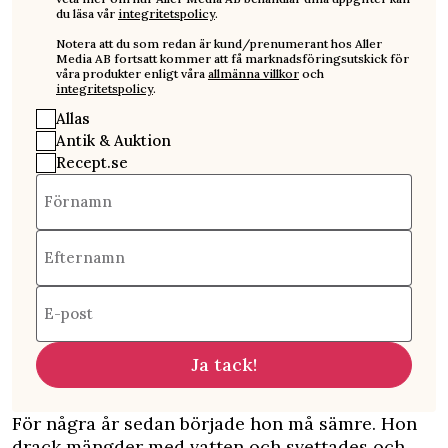
du läsa vår
integritetspolicy
.
Notera att du som redan är kund/prenumerant hos Aller
Media AB fortsatt kommer att få marknadsföringsutskick för
våra produkter enligt våra
allmänna villkor
och
integritetspolicy
.
Allas
Antik & Auktion
Recept.se
Förnamn
Efternamn
E-post
Ja tack!
För några år sedan började hon må sämre. Hon
drack mängder med vatten och svettades och