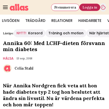
Prenumerera
Logga in
LIVSÖDEN
TRÄDGÅRD
RELATIONER
HANDARBETE
NYTT!
Korsord
Träning och motion
När hjärtat
Lästips:
Annika 60: Med LCHF-dieten försvann
min diabetes
HÄLSA
13 sep, 2018
Celia Stahl
När Annika Nordgren fick veta att hon
hade diabetes typ 2 tog hon beslutet att
ändra sin livsstil. Nu är värdena perfekta
och hon mår toppen!