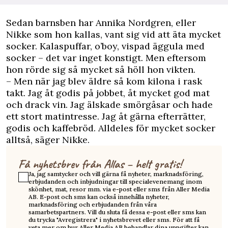
Sedan barnsben har Annika Nordgren, eller
Nikke som hon kallas, vant sig vid att äta mycket
socker. Kalaspuffar, o’boy, vispad äggula med
socker – det var inget konstigt. Men eftersom
hon rörde sig så mycket så höll hon vikten.
– Men när jag blev äldre så kom kilona i rask
takt. Jag åt godis på jobbet, åt mycket god mat
och drack vin. Jag älskade smörgåsar och hade
ett stort matintresse. Jag åt gärna efterrätter,
godis och kaffebröd. Alldeles för mycket socker
alltså, säger Nikke.
Få nyhetsbrev från Allas – helt gratis!
Ja, jag samtycker och vill gärna få nyheter, marknadsföring,
erbjudanden och inbjudningar till specialevenemang inom
skönhet, mat, resor mm. via e-post eller sms från Aller Media
AB. E-post och sms kan också innehålla nyheter,
marknadsföring och erbjudanden från våra
samarbetspartners. Vill du sluta få dessa e-post eller sms kan
du trycka "Avregistrera" i nyhetsbrevet eller sms. För att få
veta mer om hur Aller Media AB behandlar dina uppgifter kan