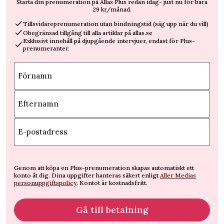
Starta din prenumeration på Allas Plus redan idag- just nu för bara
29 kr/månad.
Tillsvidareprenumeration utan bindningstid (säg upp när du vill)
Obegränsad tillgång till alla artiklar på allas.se
Exklusivt innehåll på djupgående intervjuer, endast för Plus-
prenumeranter.
Förnamn
Efternamn
E-postadress
Genom att köpa en Plus-prenumeration skapas automatiskt ett
konto åt dig. Dina uppgifter hanteras säkert enligt
Aller Medias
personuppgiftspolicy
. Kontot är kostnadsfritt.
Gå till betalning