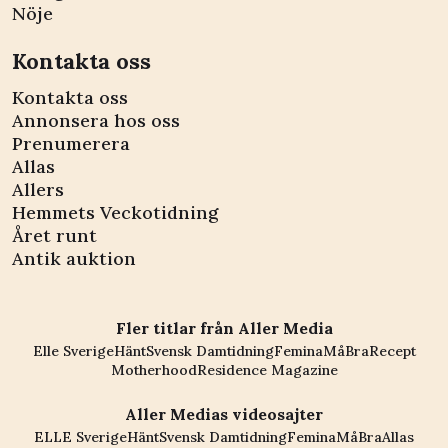
Nöje
Kontakta oss
Kontakta oss
Annonsera hos oss
Prenumerera
Allas
Allers
Hemmets Veckotidning
Året runt
Antik auktion
Fler titlar från Aller Media
Elle Sverige
Hänt
Svensk Damtidning
Femina
MåBra
Recept
Motherhood
Residence Magazine
Aller Medias videosajter
ELLE Sverige
Hänt
Svensk Damtidning
Femina
MåBra
Allas