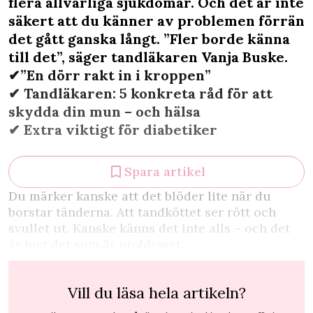
flera allvarliga sjukdomar. Och det är inte
säkert att du känner av problemen förrän
det gått ganska långt. ”Fler borde känna
till det”, säger tandläkaren Vanja Buske.
✔︎”En dörr rakt in i kroppen”
✔︎ Tandläkaren: 5 konkreta råd för att
skydda din mun – och hälsa
✔︎ Extra viktigt för diabetiker
Spara artikel
D
u märker kanske att det blöder lite när du
borstar tänderna. Att tandköttet ser rött och
svullet ut. Kanske känns det inte alls – och det
är just det som är problemet.
Vill du läsa hela artikeln?