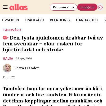
Prenumerera
Logga in
LIVSÖDEN
TRÄDGÅRD
RELATIONER
HANDARBETE
TANDVÅRD
Den tysta sjukdomen drabbar två av
fem svenskar – ökar risken för
hjärtinfarkt och stroke
HÄLSA
23 apr, 2026
Petra Olander
Foto: TT
Tandvård handlar om mycket mer än hål i
tänderna och lite tandsten. Faktum är att
det finns kopplingar mellan munhälsa och