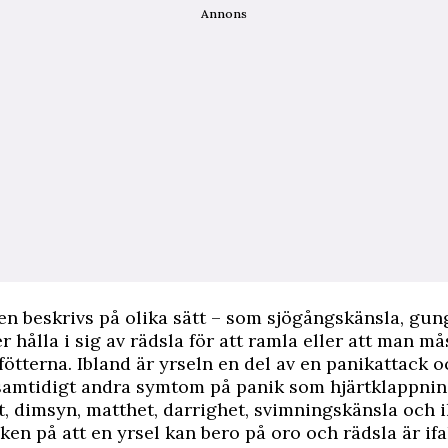
Annons
n beskrivs på olika sätt – som sjögångskänsla, gung
 hålla i sig av rädsla för att ramla eller att man mås
fötterna. Ibland är yrseln en del av en panikattack o
samtidigt andra symtom på panik som hjärtklappnin
t, dimsyn, matthet, darrighet, svimningskänsla och 
ken på att en yrsel kan bero på oro och rädsla är ifa