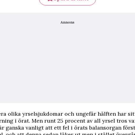
Annons
lera olika yrselsjukdomar och ungefär hälften har si
rning i örat. Men runt 25 procent av all yrsel tros v
är ganska vanligt att ett fel i örats balansorgan förs
el, och att denna sedan läker ut men i stället övergår