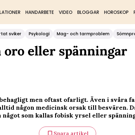
LATIONER
HANDARBETE
VIDEO
BLOGGAR
HOROSKOP
rtat sviker
Psykologi
Mag- och tarmproblem
Sömnpr
 oro eller spänningar
behagligt men oftast ofarligt. Även i svåra fa
alltid någon medicinsk orsak till besvären. D
 något som kallas fobisk yrsel eller spännin
Spara artikel