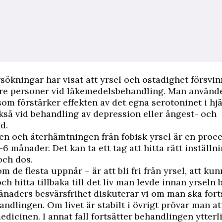
sökningar har visat att yrsel och ostadighet försvin
tre personer vid läkemedelsbehandling. Man använd
om förstärker effekten av det egna serotoninet i hj
så vid behandling av depression eller ångest- och
d.
n och återhämtningen från fobisk yrsel är en proc
6 månader. Det kan ta ett tag att hitta rätt inställn
och dos.
m de flesta uppnår – är att bli fri från yrsel, att kun
ch hitta tillbaka till det liv man levde innan yrseln 
ånaders besvärsfrihet diskuterar vi om man ska forts
andlingen. Om livet är stabilt i övrigt prövar man a
edicinen. I annat fall fortsätter behandlingen ytterli