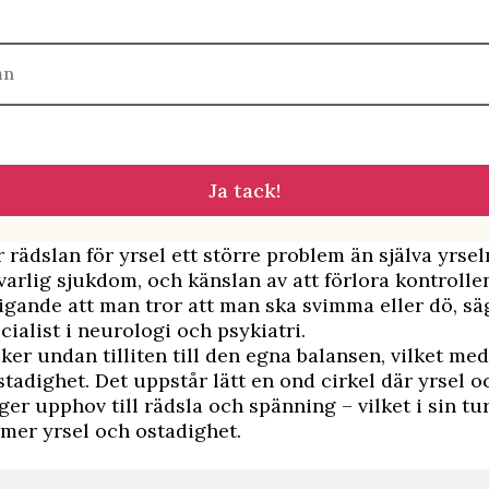
mn
Ja tack!
r rädslan för yrsel ett större problem än själva yrse
lvarlig sjukdom, och känslan av att förlora kontrolle
igande att man tror att man ska svimma eller dö, s
cialist i neurologi och psykiatri.
ker undan tilliten till den egna balansen, vilket med
stadighet. Det uppstår lätt en ond cirkel där yrsel o
ger upphov till rädsla och spänning – vilket i sin tu
 mer yrsel och ostadighet.