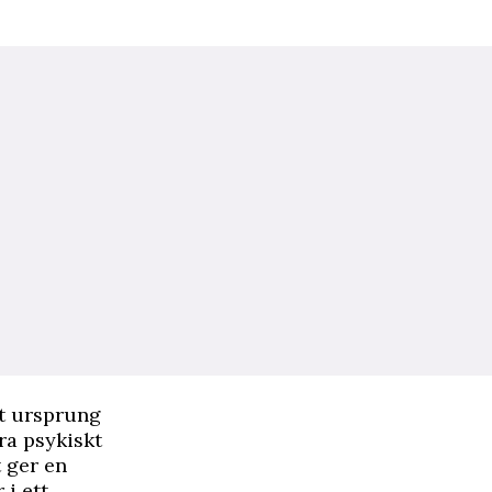
tt ursprung
ara psykiskt
t ger en
 i ett