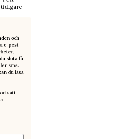
 tidigare
anden och
a e-post
yheter,
u sluta få
ller sms.
kan du läsa
ortsatt
ra