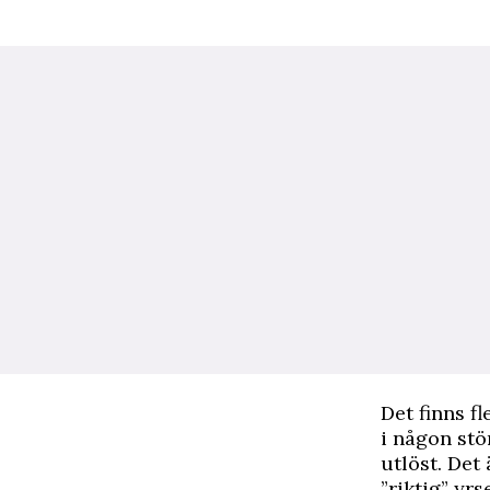
Det finns f
i någon stö
utlöst. Det 
”riktig” yrs