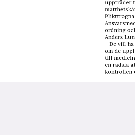
uppträder t
matthetskä
Plikttrogna
Ansvarsmed
ordning och
Anders Lun
– De vill h
om de upple
till medici
en rädsla a
kontrollen 