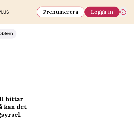
Prenumerera
Logga in
PLUS
oblem
ll hittar
å kan det
gsyrsel.