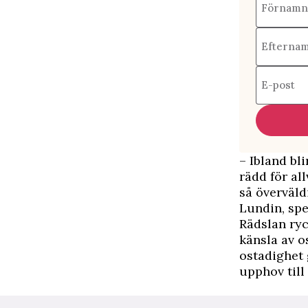
Förnamn
Efterna
E-post
– Ibland bli
rädd för al
så överväld
Lundin, spe
Rädslan ryc
känsla av o
ostadighet 
upphov till