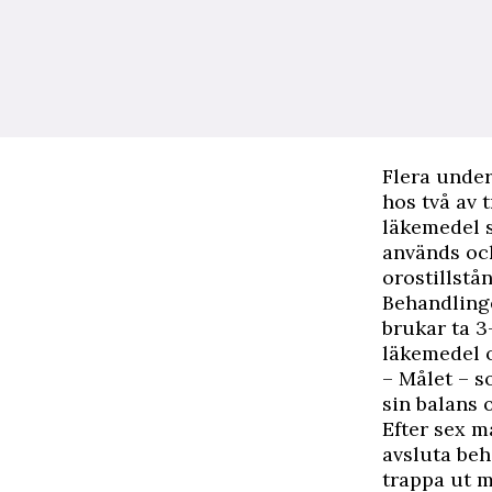
Flera under
hos två av 
läkemedel s
används ock
orostillstån
Behandlinge
brukar ta 3–
läkemedel 
– Målet – so
sin balans o
Efter sex m
avsluta beh
trappa ut m