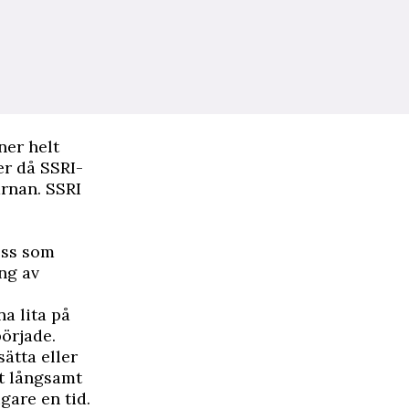
ner helt
er då SSRI-
ärnan. SSRI
ess som
ing av
na lita på
började.
ätta eller
tt långsamt
gare en tid.