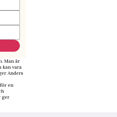
ln. Man är
n kan vara
äger Anders
för en
ch
r ger