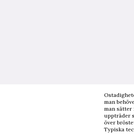
Ostadighete
man behöver
man sätter 
uppträder 
över bröste
Typiska tec