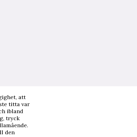
ighet, att
te titta var
ch ibland
g, tryck
illamående.
ll den