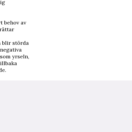
ig
t behov av
rättar
 blir störda
 negativa
 som yrseln,
illbaka
de.