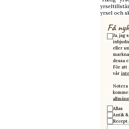
yrseltillst
yrsel och s
Få nyh
Ja, jag
inbjudn
eller s
marknad
dessa e
För att
vår
int
Notera 
kommer 
allmänn
Allas
Antik &
Recept.