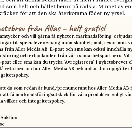
ånd som helt och hållet beror på rädsla. Minnet av en
kräcken för att den ska återkomma föder ny yrsel.
etsbrev från Allas – helt gratis!
 samtycker och vill gärna få nyheter, marknadsföring, erbjud
ingar till specialevenemang inom skönhet, mat, resor mm. vi
ms från Aller Media AB. E-post och sms kan också innehålla n
sföring och erbjudanden från våra samarbetspartners. Vill d
-post eller sms kan du trycka "Avregistrera" i nyhetsbrevet e
 få veta mer om hur Aller Media AB behandlar dina uppgifter 
egritetspolicy
.
att du som redan är kund/prenumerant hos Aller Media AB f
att få marknadsföringsutskick för våra produkter enligt vå
a villkor
och
integritetspolicy
.
 Auktion
se