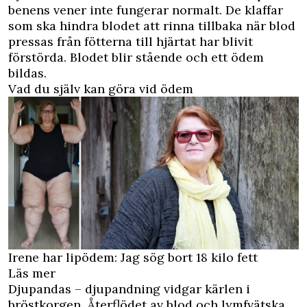
benens vener inte fungerar normalt. De klaffar
som ska hindra blodet att rinna tillbaka när blod
pressas från fötterna till hjärtat har blivit
förstörda. Blodet blir stående och ett ödem
bildas.
Vad du själv kan göra vid ödem
Irene har lipödem: Jag sög bort 18 kilo fett
Läs mer
Djupandas – djupandning vidgar kärlen i
bröstkorgen. Återflödet av blod och lymfvätska