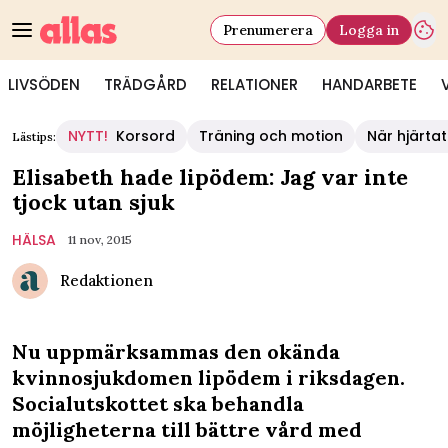
Prenumerera
Logga in
LIVSÖDEN
TRÄDGÅRD
RELATIONER
HANDARBETE
NYTT!
Korsord
Träning och motion
När hjärtat
Lästips:
Elisabeth hade lipödem: Jag var inte
tjock utan sjuk
HÄLSA
11 nov, 2015
Redaktionen
Nu uppmärksammas den okända
kvinnosjukdomen lipödem i riksdagen.
Socialutskottet ska behandla
möjligheterna till bättre vård med