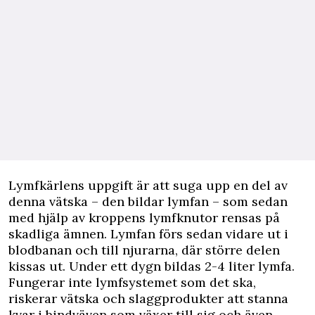
Lymfkärlens uppgift är att suga upp en del av
denna vätska – den bildar lymfan – som sedan
med hjälp av kroppens lymfknutor rensas på
skadliga ämnen. Lymfan förs sedan vidare ut i
blodbanan och till njurarna, där större delen
kissas ut. Under ett dygn bildas 2-4 liter lymfa.
Fungerar inte lymfsystemet som det ska,
riskerar vätska och slaggprodukter att stanna
kvar i bindväven som växer till sig och även