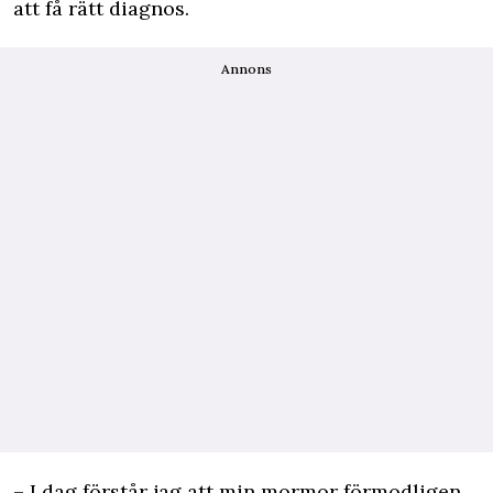
att få rätt diagnos.
Annons
– I dag förstår jag att min mormor förmodligen