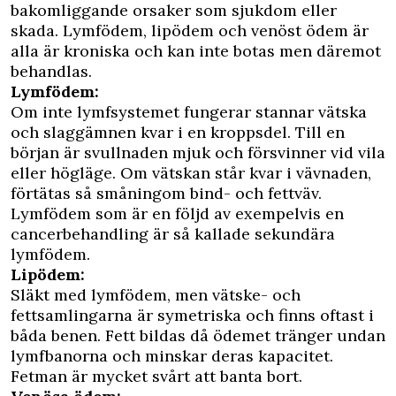
bakomliggande orsaker som sjukdom eller
skada. Lymfödem, lipödem och venöst ödem är
alla är kroniska och kan inte botas men däremot
behandlas.
Lymfödem:
Om inte lymfsystemet fungerar stannar vätska
och slaggämnen kvar i en kroppsdel. Till en
början är svullnaden mjuk och försvinner vid vila
eller högläge. Om vätskan står kvar i vävnaden,
förtätas så småningom bind- och fettväv.
Lymfödem som är en följd av exempelvis en
cancerbehandling är så kallade sekundära
lymfödem.
Lipödem:
Släkt med lymfödem, men vätske- och
fettsamlingarna är symetriska och finns oftast i
båda benen. Fett bildas då ödemet tränger undan
lymfbanorna och minskar deras kapacitet.
Fetman är mycket svårt att banta bort.