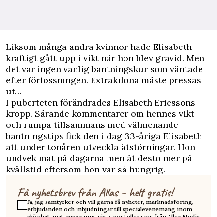
Liksom många andra kvinnor hade Elisabeth
kraftigt gått upp i vikt när hon blev gravid. Men
det var ingen vanlig bantningskur som väntade
efter förlossningen. Extrakilona måste pressas
ut…
I puberteten förändrades Elisabeth Ericssons
kropp. Sårande kommentarer om hennes vikt
och rumpa tillsammans med välmenande
bantningstips fick den i dag 33-åriga Elisabeth
att under tonåren utveckla ätstörningar. Hon
undvek mat på dagarna men åt desto mer på
kvällstid eftersom hon var så hungrig.
Få nyhetsbrev från Allas – helt gratis!
Ja, jag samtycker och vill gärna få nyheter, marknadsföring,
erbjudanden och inbjudningar till specialevenemang inom
skönhet, mat, resor mm. via e-post eller sms från Aller Media