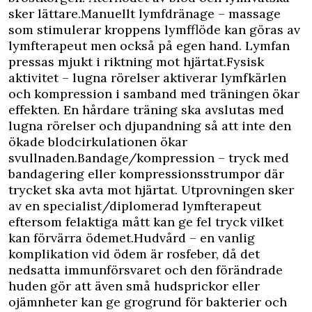
sker lättare.Manuellt lymfdränage – massage
som stimulerar kroppens lymfflöde kan göras av
lymfterapeut men också på egen hand. Lymfan
pressas mjukt i riktning mot hjärtat.Fysisk
aktivitet – lugna rörelser aktiverar lymfkärlen
och kompression i samband med träningen ökar
effekten. En hårdare träning ska avslutas med
lugna rörelser och djupandning så att inte den
ökade blodcirkulationen ökar
svullnaden.Bandage/kompression – tryck med
bandagering eller kompressionsstrumpor där
trycket ska avta mot hjärtat. Utprovningen sker
av en specialist/diplomerad lymfterapeut
eftersom felaktiga mått kan ge fel tryck vilket
kan förvärra ödemet.Hudvård – en vanlig
komplikation vid ödem är rosfeber, då det
nedsatta immunförsvaret och den förändrade
huden gör att även små hudsprickor eller
ojämnheter kan ge grogrund för bakterier och