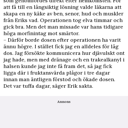
som genomfördes direkt efter hemkomsten. För
att få till en långsiktig lösning valde läkarna att
skapa en ny käke av ben, senor, hud och muskler
från Eriks vad. Operationen tog elva timmar och
gick bra. Men det man missade var hans tidigare
höga morfinintag mot smärtor.
– Därför borde dosen efter operationen ha varit
ännu högre. I stället fick jag en alldeles för låg
dos. Jag försökte kommunicera hur djävulskt ont
jag hade, men med dränage och en trakealkanyl i
halsen kunde jag inte få fram det, så jag fick
ligga där i fruktansvärda plågor i tre dagar
innan man äntligen förstod och ökade dosen.
Det var tuffa dagar, säger Erik sakta.
Annons