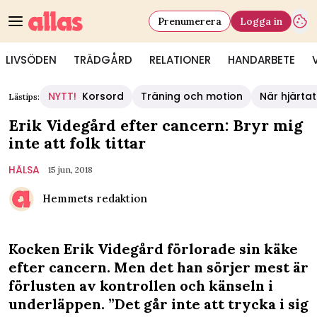
Prenumerera
Logga in
LIVSÖDEN
TRÄDGÅRD
RELATIONER
HANDARBETE
NYTT!
Korsord
Träning och motion
När hjärtat
Lästips:
Erik Videgård efter cancern: Bryr mig
inte att folk tittar
HÄLSA
15 jun, 2018
Hemmets redaktion
Kocken Erik Videgård förlorade sin käke
efter cancern. Men det han sörjer mest är
förlusten av kontrollen och känseln i
underläppen. ”Det går inte att trycka i sig