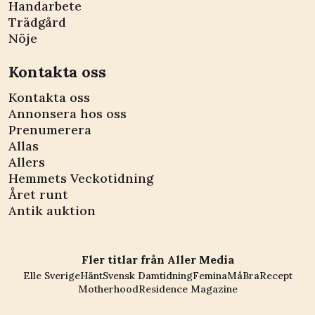
Handarbete
Trädgård
Nöje
Kontakta oss
Kontakta oss
Annonsera hos oss
Prenumerera
Allas
Allers
Hemmets Veckotidning
Året runt
Antik auktion
Fler titlar från Aller Media
Elle Sverige
Hänt
Svensk Damtidning
Femina
MåBra
Recept
Motherhood
Residence Magazine