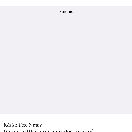
Annons
Källa:
Fox News
Denna artikel publicerades först på