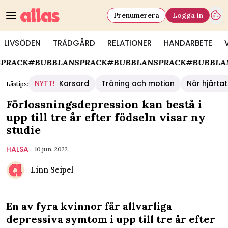
Prenumerera
Logga in
LIVSÖDEN
TRÄDGÅRD
RELATIONER
HANDARBETE
ACK
#BUBBLANSPRACK
#BUBBLANSPRACK
#BUBBLANSP
NYTT!
Korsord
Träning och motion
När hjärtat
Lästips:
Förlossningsdepression kan bestå i
upp till tre år efter födseln visar ny
studie
HÄLSA
10 jun, 2022
Linn Seipel
En av fyra kvinnor får allvarliga
depressiva symtom i upp till tre år efter