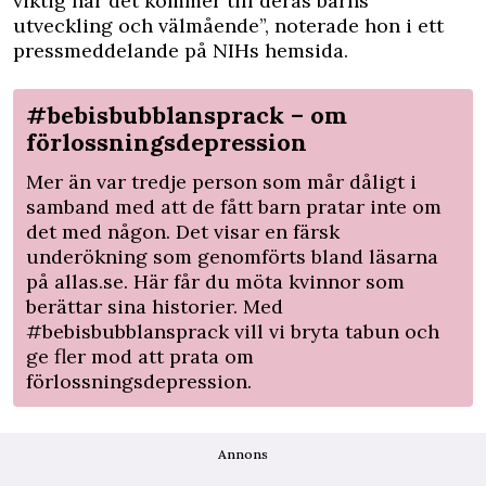
viktig när det kommer till deras barns
utveckling och välmående”, noterade hon i ett
pressmeddelande
på NIHs hemsida.
#bebisbubblansprack – om
förlossningsdepression
Mer än var tredje person som mår dåligt i
samband med att de fått barn pratar inte om
det med någon. Det visar en färsk
underökning som genomförts bland läsarna
på allas.se.
Här
får du möta kvinnor som
berättar sina historier. Med
#bebisbubblansprack
vill vi bryta tabun och
ge fler mod att prata om
förlossningsdepression.
Annons