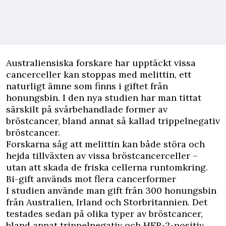
A
ustraliensiska forskare har upptäckt vissa
cancerceller kan stoppas med melittin, ett
naturligt ämne som finns i giftet från
honungsbin. I den nya studien har man tittat
särskilt på svårbehandlade former av
bröstcancer
, bland annat så kallad trippelnegativ
bröstcancer.
Forskarna såg att melittin kan både störa och
hejda tillväxten av vissa bröstcancerceller –
utan att skada de friska cellerna runtomkring.
Bi-gift används mot flera cancerformer
I studien använde man gift från 300 honungsbin
från Australien, Irland och Storbritannien. Det
testades sedan på olika typer av bröstcancer,
bland annat trippelnegativ och HER-2-positiv