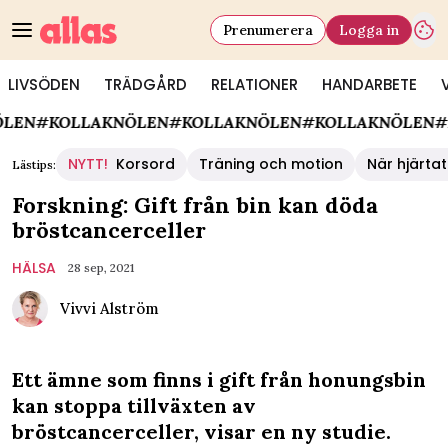
Prenumerera
Logga in
LIVSÖDEN
TRÄDGÅRD
RELATIONER
HANDARBETE
N
#KOLLAKNÖLEN
#KOLLAKNÖLEN
#KOLLAKNÖLEN
#KO
NYTT!
Korsord
Träning och motion
När hjärtat
Lästips:
Forskning: Gift från bin kan döda
bröstcancerceller
HÄLSA
28 sep, 2021
Vivvi Alström
Ett ämne som finns i gift från honungsbin
kan stoppa tillväxten av
bröstcancerceller, visar en ny studie.