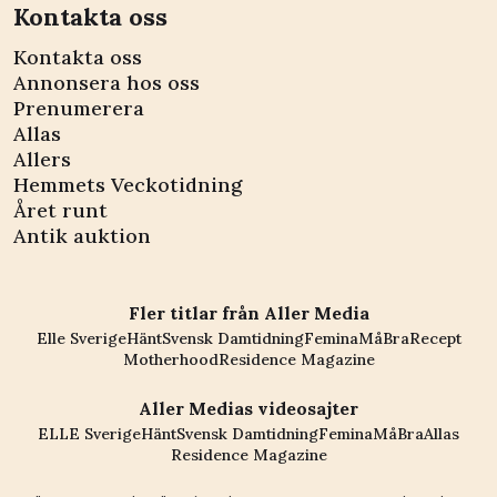
Kontakta oss
Kontakta oss
Annonsera hos oss
Prenumerera
Allas
Allers
Hemmets Veckotidning
Året runt
Antik auktion
Fler titlar från Aller Media
Elle Sverige
Hänt
Svensk Damtidning
Femina
MåBra
Recept
Motherhood
Residence Magazine
Aller Medias videosajter
ELLE Sverige
Hänt
Svensk Damtidning
Femina
MåBra
Allas
Residence Magazine