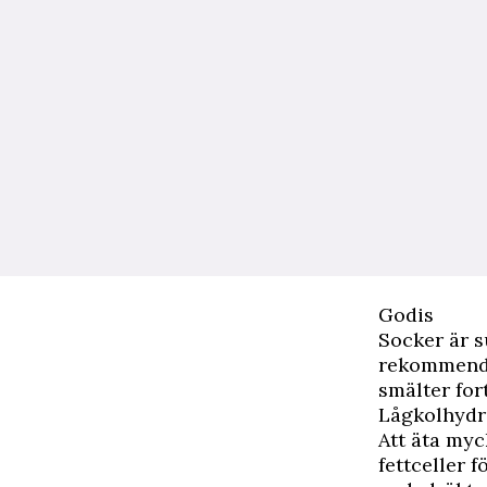
Godis
Socker är s
rekommende
smälter for
Lågkolhydr
Att äta myc
fettceller 