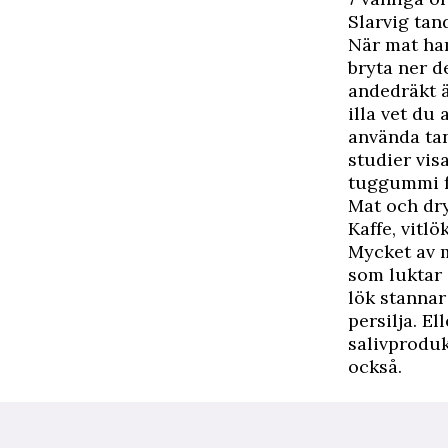
Slarvig tan
När mat ham
bryta ner de
andedräkt ä
illa vet du
använda tan
studier vis
tuggummi fu
Mat och dr
Kaffe, vitl
Mycket av m
som luktar 
lök stannar
persilja. E
salivproduk
också.