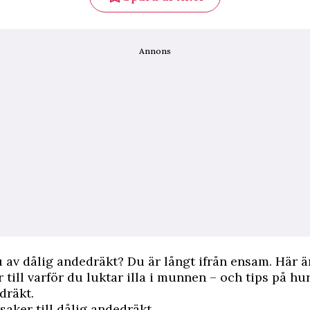
Annons
 av dålig andedräkt? Du är långt ifrån ensam. Här ä
r till varför du luktar illa i munnen – och tips på hu
dräkt.
rsaker till dålig andedräkt