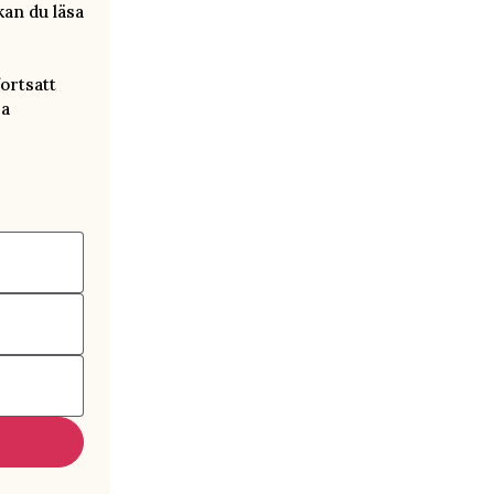
kan du läsa
ortsatt
ra