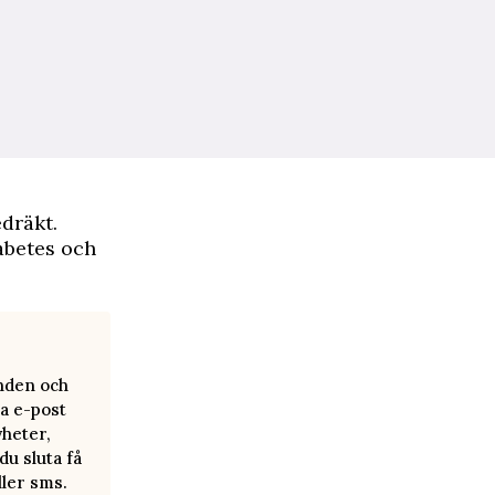
edräkt.
abetes och
anden och
a e-post
yheter,
u sluta få
ller sms.