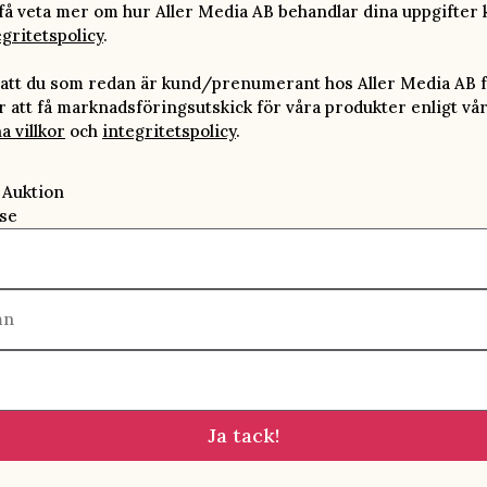
 få veta mer om hur Aller Media AB behandlar dina uppgifter 
egritetspolicy
.
att du som redan är kund/prenumerant hos Aller Media AB f
att få marknadsföringsutskick för våra produkter enligt vå
a villkor
och
integritetspolicy
.
 Auktion
se
mn
Ja tack!