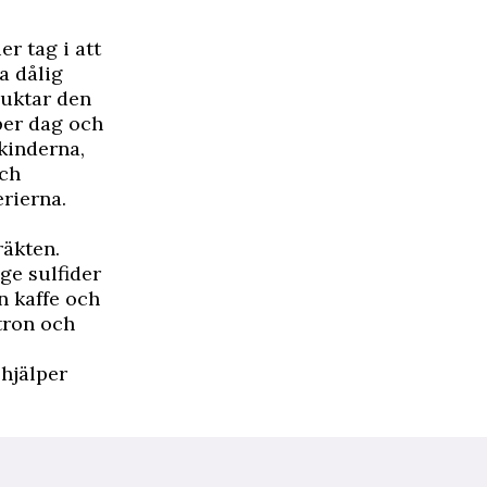
r tag i att
a dålig
Luktar den
 per dag och
kinderna,
och
erierna.
räkten.
ge sulfider
n kaffe och
itron och
 hjälper