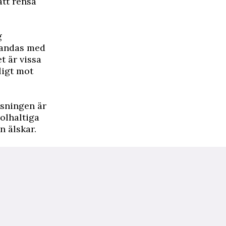
att rensa
g
u andas med
t är vissa
ligt mot
ösningen är
olhaltiga
n älskar.