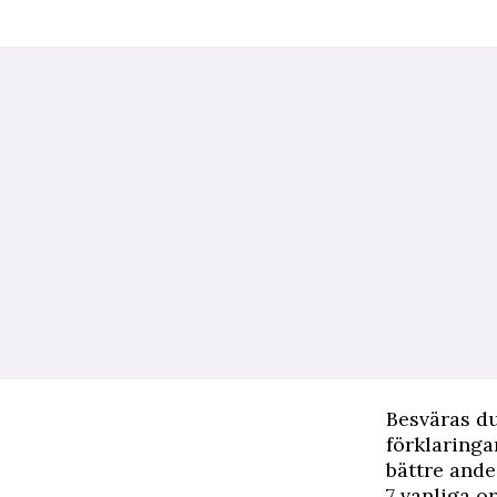
Besväras du
förklaringa
bättre ande
7 vanliga o