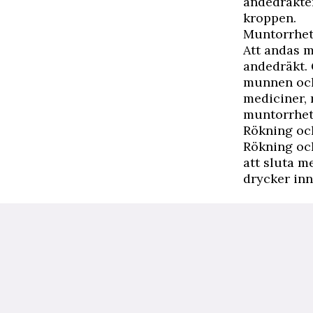
andedräkten
kroppen.
Muntorrhe
Att andas m
andedräkt. 
munnen och 
mediciner, n
muntorrhet
Rökning oc
Rökning och
att sluta m
drycker inn