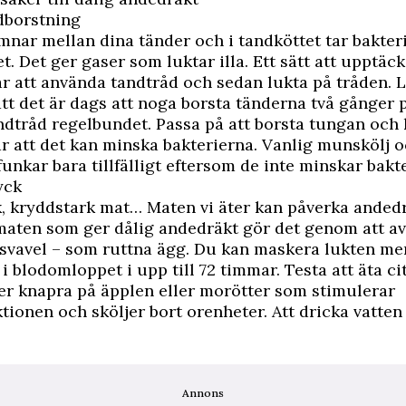
dborstning
nar mellan dina tänder och i tandköttet tar bakterie
t. Det ger gaser som luktar illa. Ett sätt att upptäck
r att använda tandtråd och sedan lukta på tråden. 
 att det är dags att noga borsta tänderna två gånger
dtråd regelbundet. Passa på att borsta tungan och 
ar att det kan minska bakterierna. Vanlig munskölj 
nkar bara tillfälligt eftersom de inte minskar bakt
yck
ök, kryddstark mat… Maten vi äter kan påverka anded
aten som ger dålig andedräkt gör det genom att av
svavel – som ruttna ägg. Du kan maskera lukten me
 i blodomloppet i upp till 72 timmar. Testa att äta c
ller knapra på äpplen eller morötter som stimulerar
tionen och sköljer bort orenheter. Att dricka vatten
Annons