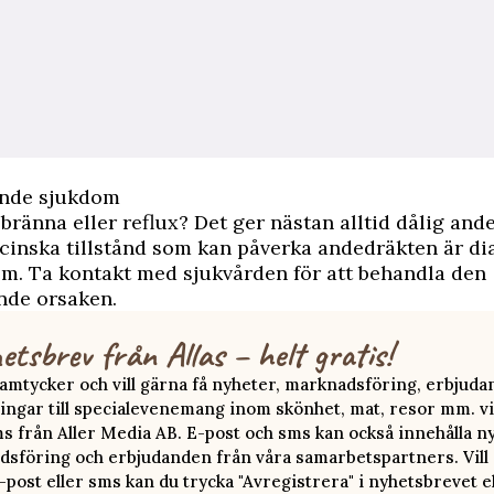
nde sjukdom
bränna eller reflux? Det ger nästan alltid dålig and
inska tillstånd som kan påverka andedräkten är di
m. Ta kontakt med sjukvården för att behandla den
nde orsaken.
etsbrev från Allas – helt gratis!
 samtycker och vill gärna få nyheter, marknadsföring, erbjud
ingar till specialevenemang inom skönhet, mat, resor mm. vi
ms från Aller Media AB. E-post och sms kan också innehålla n
sföring och erbjudanden från våra samarbetspartners. Vill d
-post eller sms kan du trycka "Avregistrera" i nyhetsbrevet e