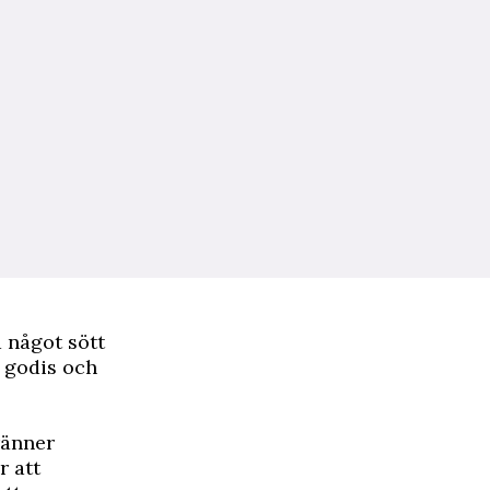
 något sött
 godis och
ränner
r att