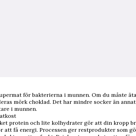
upermat för bakterierna i munnen. Om du måste äta
ras mörk choklad. Det har mindre socker än annat
tare i munnen.
atkost
ket protein och lite kolhydrater gör att din kropp b
för att få energi. Processen ger restprodukter som gö