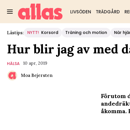
LIVSÖDEN
TRÄDGÅRD
RE
NYTT!
Korsord
Träning och motion
När hjä
Lästips:
Hur blir jag av med 
10 apr, 2019
HÄLSA
Moa Bejersten
Förutom d
andedräkt
åkomma. H