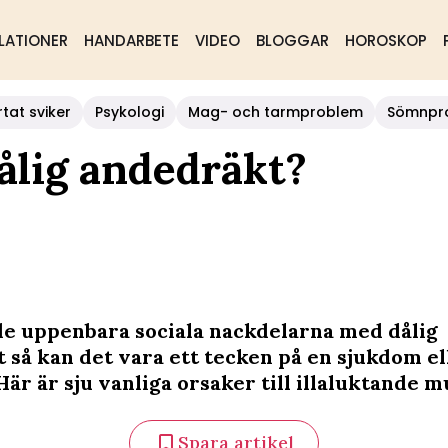
LATIONER
HANDARBETE
VIDEO
BLOGGAR
HOROSKOP
rtat sviker
Psykologi
Mag- och tarmproblem
Sömnpr
dålig andedräkt?
e uppenbara sociala nackdelarna med dålig
 så kan det vara ett tecken på en sjukdom el
är är sju vanliga orsaker till illaluktande m
Spara artikel