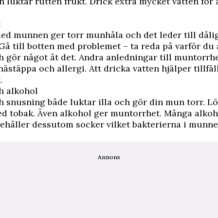
 luktar rutten frukt. Drick extra mycket vatten för 
t
ed munnen ger torr munhåla och det leder till dåli
Gå till botten med problemet – ta reda på varför d
gör något åt det. Andra anledningar till muntorrhe
ästäppa och allergi. Att dricka vatten hjälper tillfäl
.
h alkohol
 snusning både luktar illa och gör din mun torr. L
ed tobak. Även alkohol ger muntorrhet. Många alkoh
ehåller dessutom socker vilket bakterierna i munne
Annons