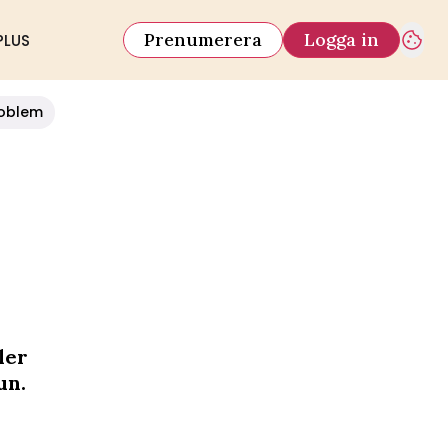
Prenumerera
Logga in
PLUS
oblem
ler
un.