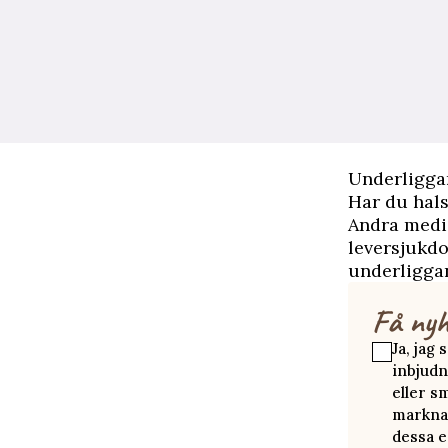
Underligga
Har du hals
Andra medic
leversjukdo
underligga
Få nyh
Ja, jag
inbjudn
eller s
marknad
dessa e