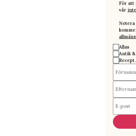
För att
vår
int
Notera 
kommer 
allmänn
Allas
Antik &
Recept.
Förnamn
Efterna
E-post