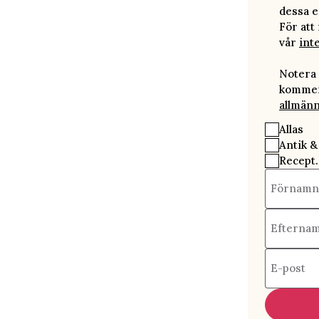
dessa e
För att
vår
int
Notera 
kommer 
allmänn
Allas
Antik &
Recept.
Förnamn
Efterna
E-post