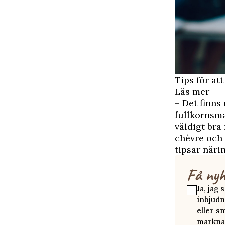
Tips för at
Läs mer
– Det finns
fullkornsm
väldigt bra
chèvre och l
tipsar när
Få nyh
Ja, jag
inbjudn
eller s
marknad