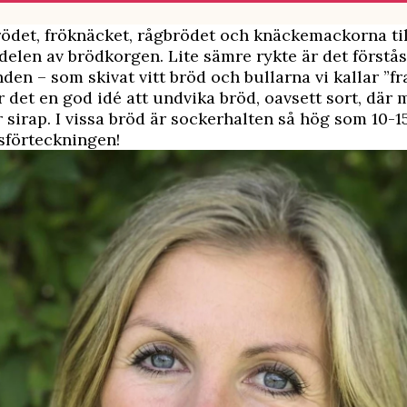
ödet, fröknäcket, rågbrödet och knäckemackorna til
delen av brödkorgen. Lite sämre rykte är det förstå
den – som skivat vitt bröd och bullarna vi kallar ”fra
r det en god idé att undvika bröd, oavsett sort, där m
r sirap. I vissa bröd är sockerhalten så hög som 10-1
sförteckningen!