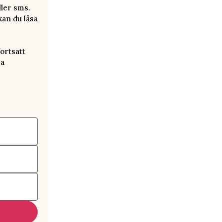
ller sms.
kan du läsa
ortsatt
ra