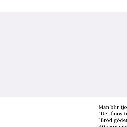
M
an blir tj
”Det finns 
”Bröd göde
Att vara sm