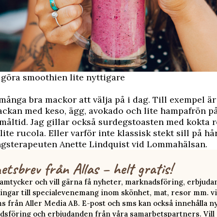
t göra smoothien lite nyttigare
 många bra mackor att välja på i dag. Till exempel är
ackan med keso, ägg, avokado och lite hampafrön p
 måltid. Jag gillar också surdegstoasten med kokta r
ite rucola. Eller varför inte klassisk stekt sill på hå
ingsterapeuten Anette Lindquist vid Lommahälsan.
etsbrev från Allas – helt gratis!
 samtycker och vill gärna få nyheter, marknadsföring, erbjud
ingar till specialevenemang inom skönhet, mat, resor mm. vi
ms från Aller Media AB. E-post och sms kan också innehålla n
sföring och erbjudanden från våra samarbetspartners. Vill d