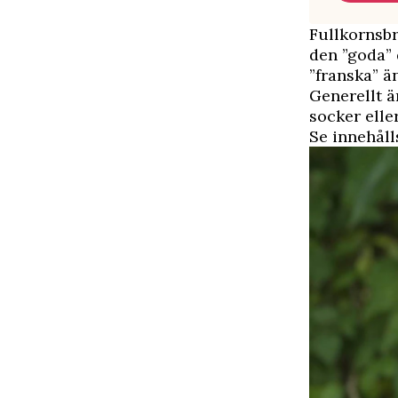
Fullkornsbr
den ”goda” 
”franska” än
Generellt ä
socker elle
Se innehåll