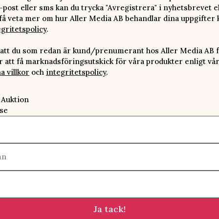
-post eller sms kan du trycka "Avregistrera" i nyhetsbrevet e
 få veta mer om hur Aller Media AB behandlar dina uppgifter 
egritetspolicy
.
att du som redan är kund/prenumerant hos Aller Media AB f
att få marknadsföringsutskick för våra produkter enligt vå
a villkor
och
integritetspolicy
.
 Auktion
se
mn
Ja tack!