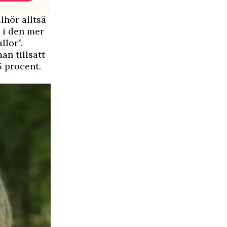
lhör alltså
s i den mer
llor”.
an tillsatt
5 procent.