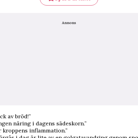
Annons
ock av bröd!”
ingen näring i dagens sädeskorn.”
r kroppens inflammation.”
örgås i dag är lite av en golgatavandring genom spo