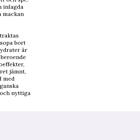
h inlagda
ma mackan
traktas
 sopa bort
hydrater är
t beroende
effekter,
ret jämnt,
öd med
g ganska
 och nyttiga