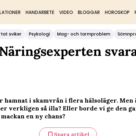
LATIONER
HANDARBETE
VIDEO
BLOGGAR
HOROSKOP
rtat sviker
Psykologi
Mag- och tarmproblem
Sömnpr
 Näringsexperten svar
r hamnat i skamvrån i flera hälsoläger. Men 
r verkligen så illa? Eller borde vi ge den g
 mackan en ny chans?
Spara artikel