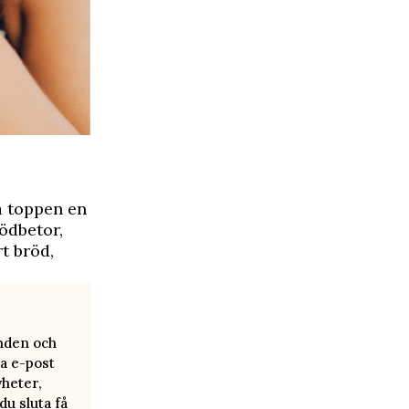
å toppen en
ödbetor,
rt bröd,
anden och
a e-post
yheter,
u sluta få