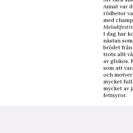
Annat var d
rödbetor va
med champin
Melodifesti
I dag har k
nästan som 
brödet från
trots allt v
av glukos. 
som att var
och motver
mycket full
mycket av j
fettsyror.