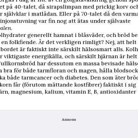
et på 40-talet, då sirapslimpan med prickig korv oc
r självklar i matlådan. Eller på 70-talet då den var
jonstuvning var fin nog att ätas under självaste
valen
.
olhydrater generellt hamnat i blåsväder, och bröd be
en folkfiende. Är det verkligen rimligt? Nej, att helt
 bordet är faktiskt inte särskilt hälsosmart alls. Kol
år viktigaste energikälla, och särskilt hjärnan är hel
Fullkornsbröd har dessutom en massa bevisade hälso
a bra för både tarmfloran och magen, hålla blodsock
ka både tarmcancer och diabetes. Den som äter br
korn får (förutom mättande kostfibrer) faktiskt i si
ärn, magnesium, kalium, vitamin E, B, antioxidanter
Annons