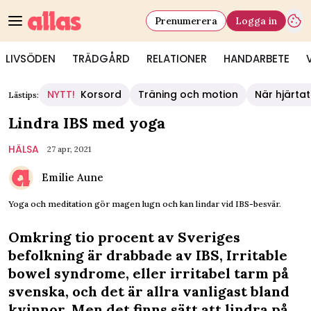
Prenumerera
Logga in
LIVSÖDEN
TRÄDGÅRD
RELATIONER
HANDARBETE
NYTT!
Korsord
Träning och motion
När hjärtat
Lästips:
Lindra IBS med yoga
HÄLSA
27 apr, 2021
Emilie Aune
Yoga och meditation gör magen lugn och kan lindar vid IBS-besvär.
Omkring tio procent av Sveriges
befolkning är drabbade av IBS, Irritable
bowel syndrome, eller irritabel tarm på
svenska, och det är allra vanligast bland
kvinnor. Men det finns sätt att lindra på