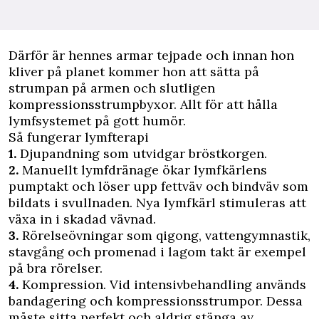
Därför är hennes armar tejpade och innan hon
kliver på planet kommer hon att sätta på
strumpan på armen och slutligen
kompressionsstrumpbyxor. Allt för att hålla
lymfsystemet på gott humör.
Så fungerar lymfterapi
1.
Djupandning som utvidgar bröstkorgen.
2.
Manuellt lymfdränage ökar lymfkärlens
pumptakt och löser upp fettväv och bindväv som
bildats i svullnaden. Nya lymfkärl stimuleras att
växa in i skadad vävnad.
3.
Rörelseövningar som qigong, vattengymnastik,
stavgång och promenad i lagom takt är exempel
på bra rörelser.
4.
Kompression. Vid intensivbehandling används
bandagering och kompressionsstrumpor. Dessa
måste sitta perfekt och aldrig stänga av