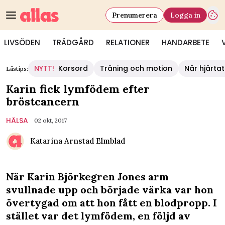
Prenumerera
Logga in
LIVSÖDEN
TRÄDGÅRD
RELATIONER
HANDARBETE
NYTT!
Korsord
Träning och motion
När hjärtat
Lästips:
Karin fick lymfödem efter
bröstcancern
HÄLSA
02 okt, 2017
Katarina Arnstad Elmblad
När Karin Björkegren Jones arm
svullnade upp och började värka var hon
övertygad om att hon fått en blodpropp. I
stället var det lymfödem, en följd av