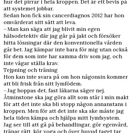
hur det pirrar i hela kroppen. Det är ett bevis på
att systemet jobbar.
Sedan hon fick sin cancerdiagnos 2012 har hon
omvärderat sitt sätt att leva.
– Man kan säga att jag blivit min egen
hälsodetektiv där jag går på jakt och försöker
hitta lösningar där den konventionella vården
går bet. Jag kämpar inte bara för mig utan också
för dem som inte har samma driv som jag, och
inte vågar ställa krav.
Tejpning och träning
Hon kan inte svara på om hon någonsin kommer
att bli frisk från sitt lymfödem.
– Jag hoppas det, fast läkarna säger nej.
Åtminstone ska jag göra allt som står i min makt
för att det inte ska bli stopp någon annanstans i
kroppen. Men för att det inte ska ske måste jag
hela tiden kämpa och hjälpa mitt lymfsystem.
Jag ser till att gå på behandlingar, gör egenvård,
tränar rätt, kör yoga och över huvud taget tar