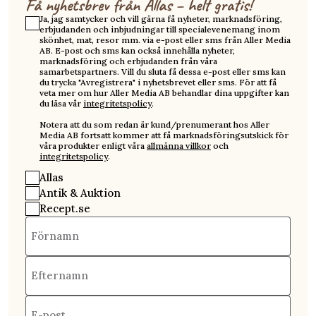
Få nyhetsbrev från Allas – helt gratis!
Ja, jag samtycker och vill gärna få nyheter, marknadsföring,
erbjudanden och inbjudningar till specialevenemang inom
skönhet, mat, resor mm. via e-post eller sms från Aller Media
AB. E-post och sms kan också innehålla nyheter,
marknadsföring och erbjudanden från våra
samarbetspartners. Vill du sluta få dessa e-post eller sms kan
du trycka "Avregistrera" i nyhetsbrevet eller sms. För att få
veta mer om hur Aller Media AB behandlar dina uppgifter kan
du läsa vår
integritetspolicy
.
Notera att du som redan är kund/prenumerant hos Aller
Media AB fortsatt kommer att få marknadsföringsutskick för
våra produkter enligt våra
allmänna villkor
och
integritetspolicy
.
Allas
Antik & Auktion
Recept.se
Förnamn
Efternamn
E-post