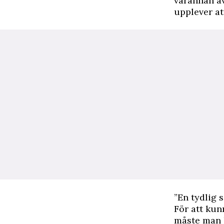
varannan av
upplever at
”En tydlig s
För att kun
måste man 