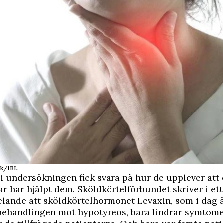
ck/IBL
i undersökningen fick svara på hur de upplever att 
r har hjälpt dem. Sköldkörtelförbundet skriver i ett
elande
att sköldkörtelhormonet
Levaxin
, som i dag 
 behandlingen mot hypotyreos, bara lindrar symtom