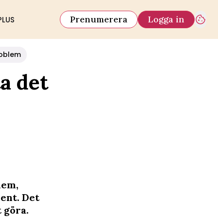
Prenumerera
Logga in
PLUS
oblem
a det
lem,
ent. Det
 göra.