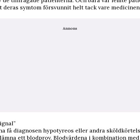
 de tillfrågade patienterna. Och bara var femte pati
t deras symtom försvunnit helt tack vare medicinen
Annons
ignal”
na få diagnosen hypotyreos eller andra sköldkörtel
lämna ett blodprov. Blodvärdena i kombination me