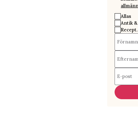
allmänn
Allas
Antik &
Recept.
Förnamn
Efterna
E-post