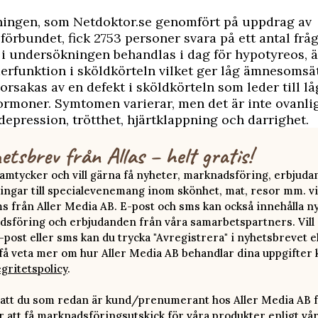
ningen, som Netdoktor.se genomfört på uppdrag av
förbundet, fick 2753 personer svara på ett antal fråg
i undersökningen behandlas i dag för hypotyreos, 
rfunktion i sköldkörteln vilket ger låg ämnesomsä
 orsakas av en defekt i sköldkörteln som leder till lå
rmoner. Symtomen varierar, men det är inte ovanli
depression, trötthet, hjärtklappning och darrighet.
etsbrev från Allas – helt gratis!
 samtycker och vill gärna få nyheter, marknadsföring, erbjud
ingar till specialevenemang inom skönhet, mat, resor mm. vi
ms från Aller Media AB. E-post och sms kan också innehålla n
sföring och erbjudanden från våra samarbetspartners. Vill d
-post eller sms kan du trycka "Avregistrera" i nyhetsbrevet e
 få veta mer om hur Aller Media AB behandlar dina uppgifter 
egritetspolicy
.
att du som redan är kund/prenumerant hos Aller Media AB f
att få marknadsföringsutskick för våra produkter enligt vå