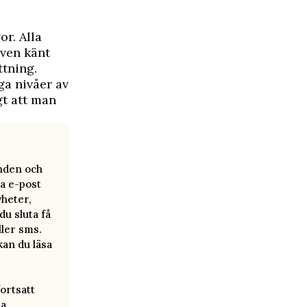
or. Alla
även känt
ttning.
ga nivåer av
gt att man
anden och
a e-post
yheter,
u sluta få
ller sms.
kan du läsa
ortsatt
ra