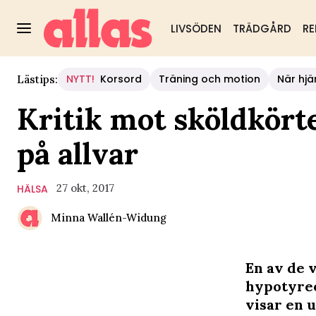
LIVSÖDEN
TRÄDGÅRD
RE
NYTT!
Korsord
Träning och motion
När hjä
Lästips:
Kritik mot sköldkört
på allvar
27 okt, 2017
HÄLSA
Minna Wallén-Widung
En av de 
hypotyreo
visar en 