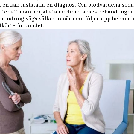
aren kan fastställa en diagnos. Om blodvärdena sed
efter att man börjat äta medicin, anses behandlingen
indring vägs sällan in när man följer upp behandl
dkörtelförbundet.