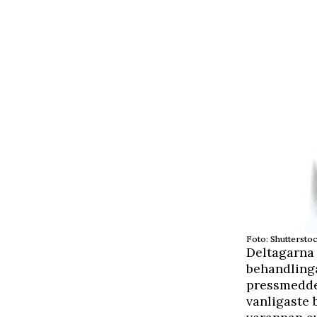
Foto: Shuttersto
Deltagarna 
behandlinga
pressmedd
vanligaste