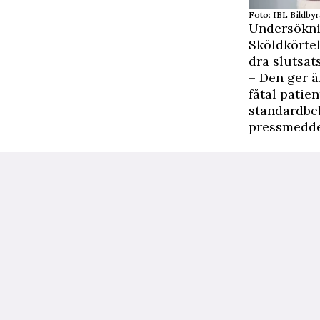
Foto: IBL Bildbyr
Undersöknin
Sköldkörtel
dra slutsats
– Den ger ä
fåtal patie
standardbeh
pressmedde