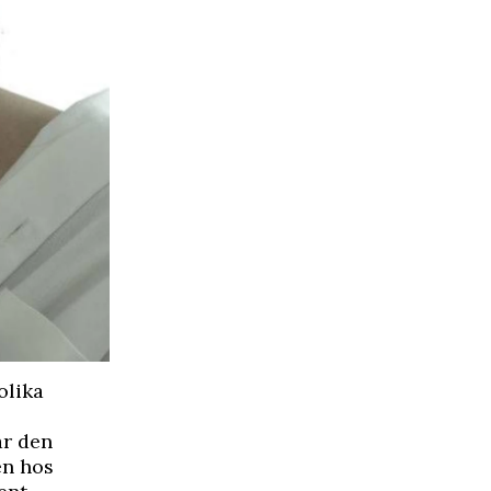
olika
är den
en hos