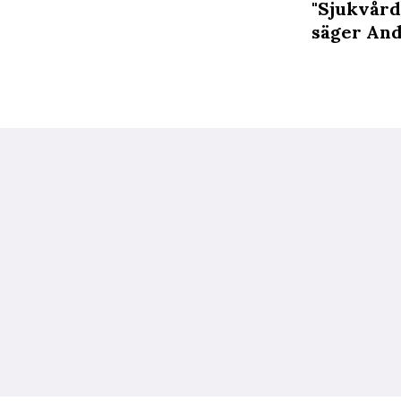
"Sjukvårde
säger And