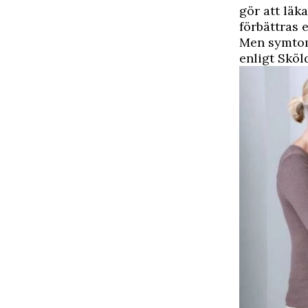
gör att läk
förbättras 
Men symtoml
enligt Sköl