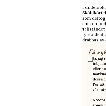
I undersök
Sköldkörtel
som deltog 
som en unde
Tillståndet
tyreoideaho
drabbas av 
Få nyh
Ja, jag
inbjudn
eller s
marknad
dessa e
För att
vår
int
Notera 
kommer 