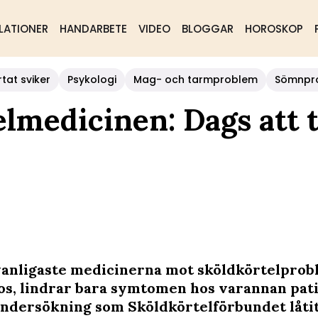
LATIONER
HANDARBETE
VIDEO
BLOGGAR
HOROSKOP
rtat sviker
Psykologi
Mag- och tarmproblem
Sömnpr
elmedicinen: Dags att t
vanligaste medicinerna mot sköldkörtelprob
s, lindrar bara symtomen hos varannan pati
undersökning som Sköldkörtelförbundet låtit