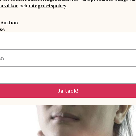
a villkor
och
integritetspolicy
.
 Auktion
se
mn
Ja tack!