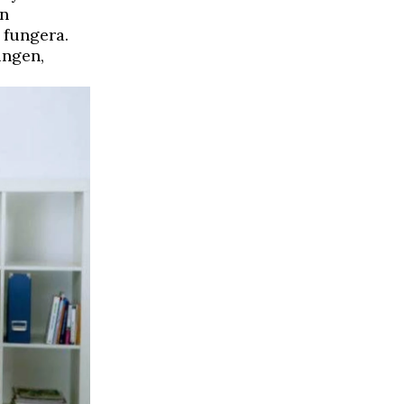
an
 fungera.
ingen,