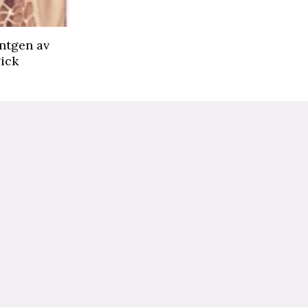
öntgen av
gick