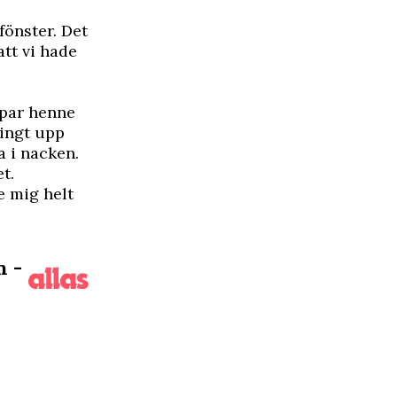
fönster. Det
att vi hade
ppar henne
ringt upp
a i nacken.
t.
e mig helt
n -