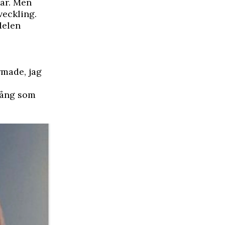
 år. Men
veckling.
delen
rmade, jag
gång som