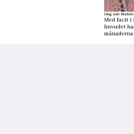
Idag mår Madelen
Med facit i
huvudet had
månaderna o