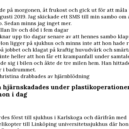
de på morgonen, åt frukost och gick ut för att måla 
ugusti 2019. Jag skickade ett SMS till min sambo om 
o. Sedan minns jag inget mer.
lan liv och död i fem dagar
knar upp tio dagar senare av att hennes sambo kla
Hon ligger på sjukhus och minns inte att hon hade 
å jobbet och klagat på kraftig huvudvärk och smärt
nte heller att hon får ett krampanfall under samtale
de sig i bilen och åkte de tre milen hem. Han hittad
r i badrummet.
hristina drabbades av hjärnblödning
a hjärnskadades under plastikoperatione
hon i dag
des först till sjukhus i Karlskoga och därifrån med
ikopter till Linköping universitetssjukhus där hon