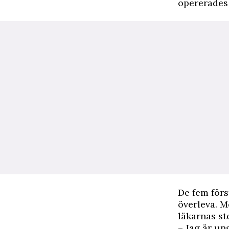
opererades 
De fem förs
överleva. M
läkarnas st
– Jag är un