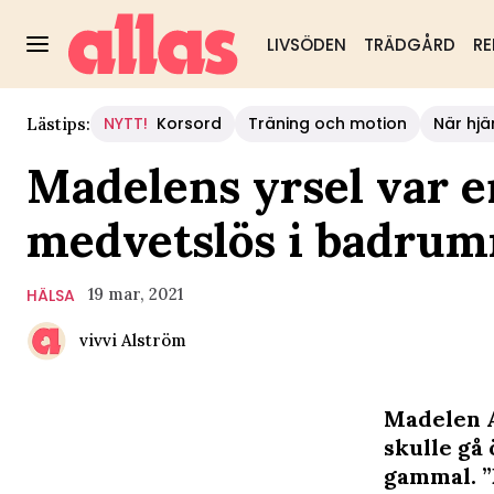
LIVSÖDEN
TRÄDGÅRD
RE
NYTT!
Korsord
Träning och motion
När hjä
Lästips:
Madelens yrsel var en
medvetslös i badru
19 mar, 2021
HÄLSA
vivvi Alström
Madelen A
skulle gå 
gammal. ”