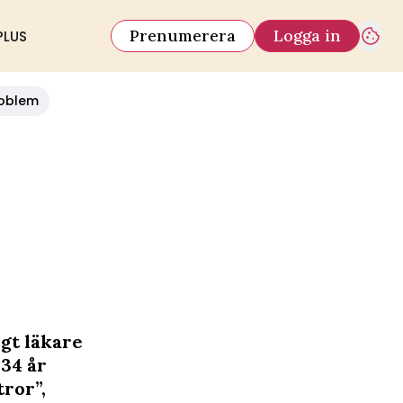
Prenumerera
Logga in
PLUS
oblem
gt läkare
 34 år
ror”,