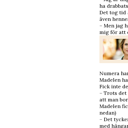
ha drabbats
Det tog tid 
även henne
– Men jag ha
mig för att
Numera har
Madelen hade
Fick inte d
– Trots det
att man bor
Madelen fic
nedan)
– Det tycker
med hängand