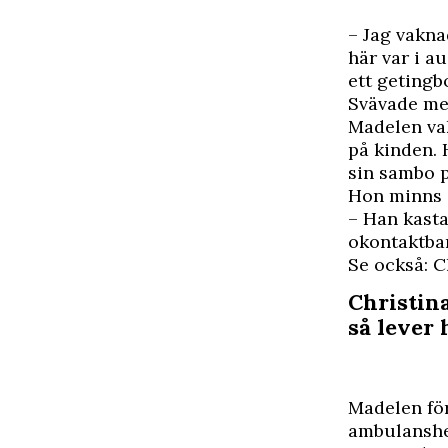
– Jag vakna
här var i a
ett getingb
Svävade mel
Madelen va
på kinden. 
sin sambo p
Hon minns i
– Han kasta
okontaktba
Se också: C
Christin
så lever 
Madelen för
ambulanshel