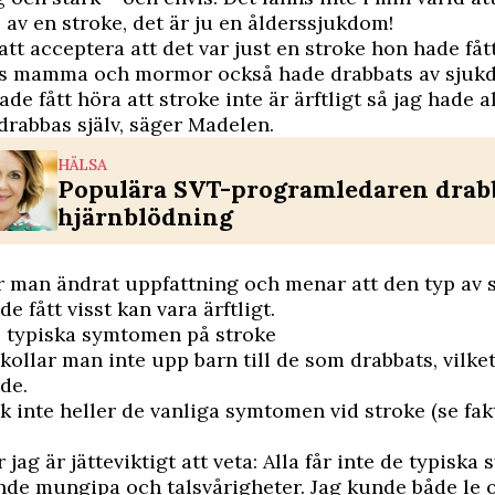
 av en stroke, det är ju en ålderssjukdom!
att acceptera att det var just en stroke hon hade fått
s mamma och mormor också hade drabbats av sjuk
de fått höra att stroke inte är ärftligt så jag hade a
 drabbas själv, säger Madelen.
HÄLSA
Populära SVT-programledaren drab
hjärnblödning
 man ändrat uppfattning och menar att den typ av 
 fått visst kan vara ärftligt.
e typiska symtomen på stroke
 kollar man inte upp barn till de som drabbats, vilket
de.
k inte heller de vanliga symtomen vid stroke (se fak
 jag är jätteviktigt att veta: Alla får inte de typisk
e mungipa och talsvårigheter. Jag kunde både le o