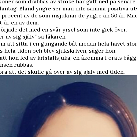
soner som drabbas av stroke har gått ned på senare
antag: Bland yngre ser man inte samma positiva ut
a procent av de som insjuknar de yngre än 50 år. Ma
, är en av dem.
började det med en svår
yrsel
som inte gick över.
r av sig själv” sa läkaren
om att sitta i en gungande båt medan hela havet sto
is hela tiden och blev sjukskriven, säger hon.
att hon led av
kristallsjuka
, en åkomma i örats båg
ansen rubbas.
öra att det skulle gå över av sig själv med tiden.