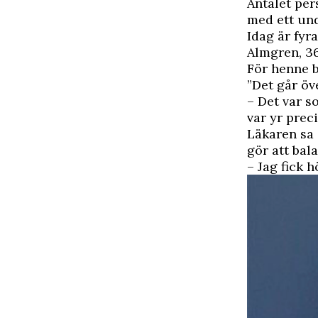
A
ntalet per
med ett und
Idag är fyr
Almgren, 36
För henne 
”Det går öve
– Det var s
var yr prec
Läkaren sa 
gör att bal
– Jag fick h