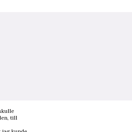
skulle
n, till
t jag kunde