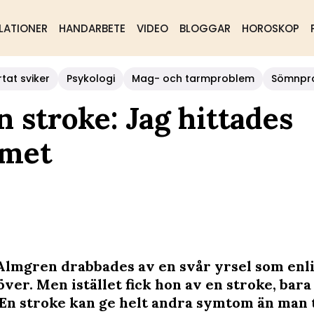
LATIONER
HANDARBETE
VIDEO
BLOGGAR
HOROSKOP
rtat sviker
Psykologi
Mag- och tarmproblem
Sömnpr
 stroke: Jag hittades
mmet
lmgren drabbades av en svår yrsel som enli
över. Men istället fick hon av en stroke, bara
En stroke kan ge helt andra symtom än man t