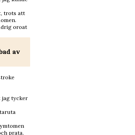
, trots att
domen.
ldrig oroat
bad av
stroke
 jag tycker
taruta
a symtomen
ch prata.