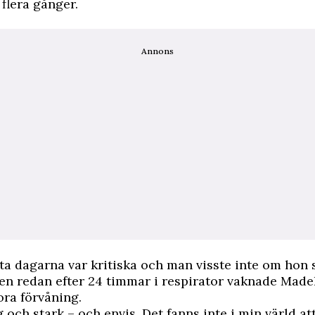
flera gånger.
Annons
ta dagarna var kritiska och man visste inte om hon 
en redan efter 24 timmar i respirator vaknade Madele
ora förvåning.
g och stark – och envis. Det fanns inte i min värld at