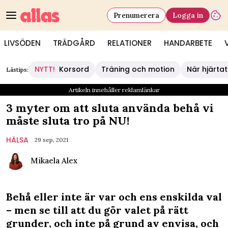
Prenumerera
Logga in
LIVSÖDEN
TRÄDGÅRD
RELATIONER
HANDARBETE
NYTT!
Korsord
Träning och motion
När hjärtat
Lästips:
Artikeln innehåller reklamlänkar
3 myter om att sluta använda behå vi
måste sluta tro på NU!
HÄLSA
29 sep, 2021
Mikaela Alex
Behå eller inte är var och ens enskilda val
– men se till att du gör valet på rätt
grunder, och inte på grund av envisa, och