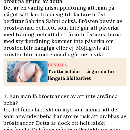
bröst på grund av detta.
Det är en vanlig missuppfattning att man på
något sätt kan träna sig till fastare bröst,
berättar Sabrina Sahni också. Brösten består av
bröstvävnad och fett, som inte går att påverka
med träning, och att du tränar bröstmusklerna
med styrketräning kommer inte påverka om
brösten blir hängiga eller ej. Möjligtvis att
brösten blir mindre om du går ner i vikt.
HUSHÅLL
Tvätta behåar – så gör du för
längsta hållbarhet
3. Kan man få bröstcancer av att inte använda
behå?
Jo, det finns faktiskt en myt som menar att de
som använder behå har större risk att drabbas av
bröstcancer. Detta är dock ett helt falskt
påstående. Det finns många olika
faktorer som