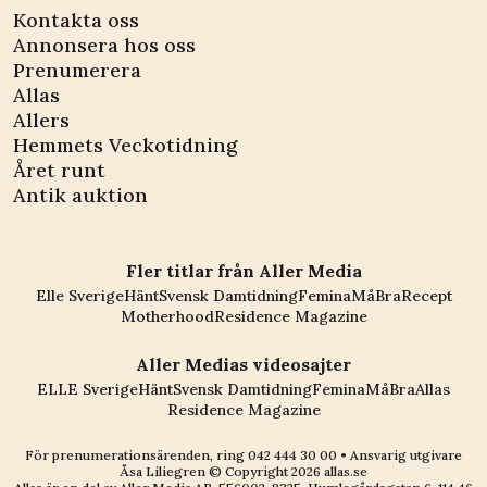
Kontakta oss
Annonsera hos oss
Prenumerera
Allas
Allers
Hemmets Veckotidning
Året runt
Antik auktion
Fler titlar från Aller Media
Elle Sverige
Hänt
Svensk Damtidning
Femina
MåBra
Recept
Motherhood
Residence Magazine
Aller Medias videosajter
ELLE Sverige
Hänt
Svensk Damtidning
Femina
MåBra
Allas
Residence Magazine
För prenumerationsärenden, ring
042 444 30 00
• Ansvarig utgivare
Åsa Liliegren © Copyright
2026
allas.se