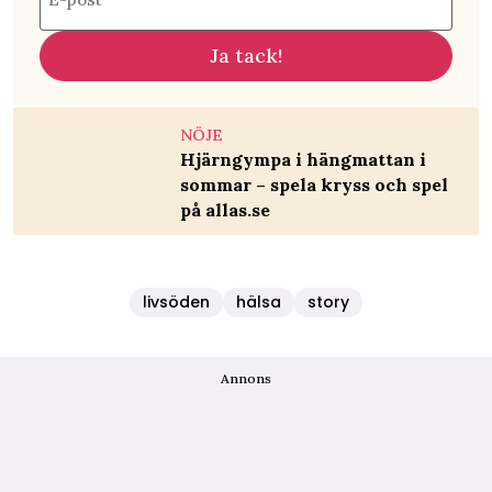
Ja tack!
NÖJE
Hjärngympa i hängmattan i
sommar – spela kryss och spel
på allas.se
livsöden
hälsa
story
Annons