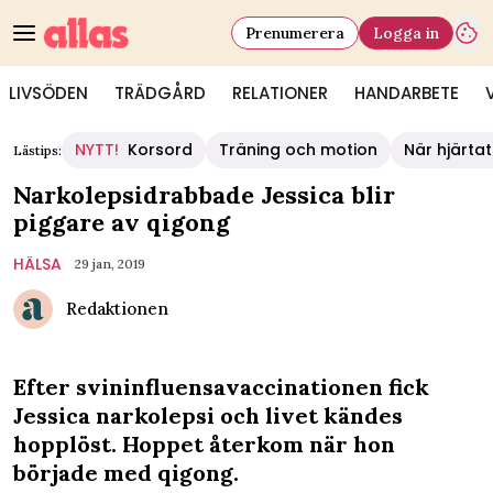
Prenumerera
Logga in
LIVSÖDEN
TRÄDGÅRD
RELATIONER
HANDARBETE
NYTT!
Korsord
Träning och motion
När hjärtat
Lästips:
Narkolepsidrabbade Jessica blir
piggare av qigong
HÄLSA
29 jan, 2019
Redaktionen
Efter svininfluensavaccinationen fick
Jessica narkolepsi och livet kändes
hopplöst. Hoppet återkom när hon
började med qigong.