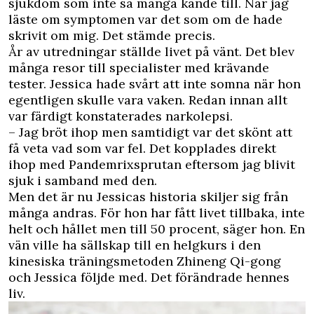
sjukdom som inte så många kände till. När jag
läste om symptomen var det som om de hade
skrivit om mig. Det stämde precis.
År av utredningar ställde livet på vänt. Det blev
många resor till specialister med krävande
tester. Jessica hade svårt att inte somna när hon
egentligen skulle vara vaken. Redan innan allt
var färdigt konstaterades narkolepsi.
– Jag bröt ihop men samtidigt var det skönt att
få veta vad som var fel. Det kopplades direkt
ihop med Pandemrixsprutan eftersom jag blivit
sjuk i samband med den.
Men det är nu Jessicas historia skiljer sig från
många andras. För hon har fått livet tillbaka, inte
helt och hållet men till 50 procent, säger hon. En
vän ville ha sällskap till en helgkurs i den
kinesiska träningsmetoden Zhineng Qi-gong
och Jessica följde med. Det förändrade hennes
liv.