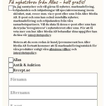
Få nyhetsbrev från Allas – helt gratis!
Ja, jag samtycker och vill gärna få nyheter, marknadsföring,
erbjudanden och inbjudningar till specialevenemang inom
skönhet, mat, resor mm. via e-post eller sms från Aller Media
AB. E-post och sms kan också innehålla nyheter,
marknadsföring och erbjudanden från våra
samarbetspartners. Vill du sluta få dessa e-post eller sms kan
du trycka "Avregistrera" i nyhetsbrevet eller sms. För att få
veta mer om hur Aller Media AB behandlar dina uppgifter kan
du läsa vår
integritetspolicy
.
Notera att du som redan är kund/prenumerant hos Aller
Media AB fortsatt kommer att få marknadsföringsutskick för
våra produkter enligt våra
allmänna villkor
och
integritetspolicy
.
Allas
Antik & Auktion
Recept.se
Förnamn
Efternamn
E-post