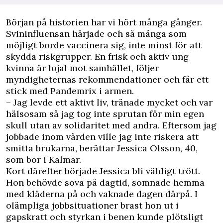
Början på historien har vi hört många gånger.
Svininfluensan härjade och så många som
möjligt borde vaccinera sig, inte minst för att
skydda riskgrupper. En frisk och aktiv ung
kvinna är lojal mot samhället, följer
myndigheternas rekommendationer och får ett
stick med Pandemrix i armen.
– Jag levde ett aktivt liv, tränade mycket och var
hälsosam så jag tog inte sprutan för min egen
skull utan av solidaritet med andra. Eftersom jag
jobbade inom vården ville jag inte riskera att
smitta brukarna, berättar Jessica Olsson, 40,
som bor i Kalmar.
Kort därefter började Jessica bli väldigt trött.
Hon behövde sova på dagtid, somnade hemma
med kläderna på och vaknade dagen därpå. I
olämpliga jobbsituationer brast hon ut i
gapskratt och styrkan i benen kunde plötsligt