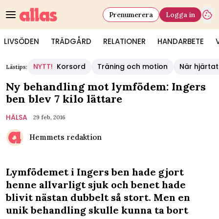
Prenumerera
Logga in
LIVSÖDEN
TRÄDGÅRD
RELATIONER
HANDARBETE
NYTT!
Korsord
Träning och motion
När hjärtat
Lästips:
Ny behandling mot lymfödem: Ingers
ben blev 7 kilo lättare
HÄLSA
29 feb, 2016
Hemmets redaktion
Lymfödemet i Ingers ben hade gjort
henne allvarligt sjuk och benet hade
blivit nästan dubbelt så stort. Men en
unik behandling skulle kunna ta bort