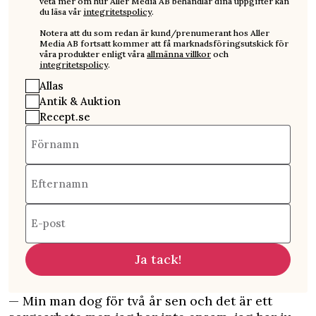
veta mer om hur Aller Media AB behandlar dina uppgifter kan
du läsa vår
integritetspolicy
.
Notera att du som redan är kund/prenumerant hos Aller
Media AB fortsatt kommer att få marknadsföringsutskick för
våra produkter enligt våra
allmänna villkor
och
integritetspolicy
.
Allas
Antik & Auktion
Recept.se
Förnamn
Efternamn
E-post
Ja tack!
— Min man dog för två år sen och det är ett