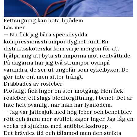
Fettsugning kan bota lipödem
Läs mer
— Nu fick jag bära specialsydda
kompressionsstrumpor dygnet runt. En
distriktssköterska kom varje morgon för att
hjälpa mig att byta strumporna mot rentvättade.
På dagarna har jag två strumpor ovanpå
varandra, de ser ut ungefär som cykelbyxor. De
gör inte ont men sitter trångt.
Drabbades av rosfeber
Plötsligt fick Inger en stor motgång. Hon fick
rosfeber, ett slags blodförgiftning, i benet. Det är
inte helt ovanligt när man har lymfödem.
— Jag var jättesjuk med hög feber och benet blev
rött och ännu mer svullet, säger Inger. Jag låg en
vecka på sjukhus med antibiotikadropp .
Det krävdes tid och tålamod men den strikta