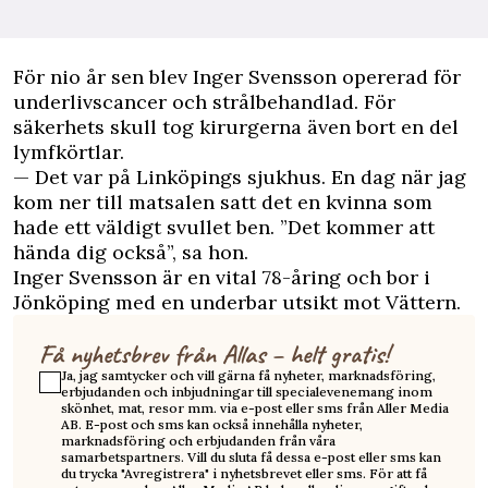
För nio år sen blev Inger Svensson opererad för
underlivscancer och strålbehandlad. För
säkerhets skull tog kirurgerna även bort en del
lymfkörtlar.
— Det var på Linköpings sjukhus. En dag när jag
kom ner till matsalen satt det en kvinna som
hade ett väldigt svullet ben. ”Det kommer att
hända dig också”, sa hon.
Inger Svensson är en vital 78-åring och bor i
Jönköping med en underbar utsikt mot Vättern.
Få nyhetsbrev från Allas – helt gratis!
Ja, jag samtycker och vill gärna få nyheter, marknadsföring,
erbjudanden och inbjudningar till specialevenemang inom
skönhet, mat, resor mm. via e-post eller sms från Aller Media
AB. E-post och sms kan också innehålla nyheter,
marknadsföring och erbjudanden från våra
samarbetspartners. Vill du sluta få dessa e-post eller sms kan
du trycka "Avregistrera" i nyhetsbrevet eller sms. För att få