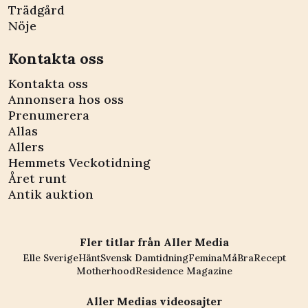
Trädgård
Nöje
Kontakta oss
Kontakta oss
Annonsera hos oss
Prenumerera
Allas
Allers
Hemmets Veckotidning
Året runt
Antik auktion
Fler titlar från Aller Media
Elle Sverige
Hänt
Svensk Damtidning
Femina
MåBra
Recept
Motherhood
Residence Magazine
Aller Medias videosajter