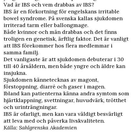
Vad är IBS och vem drabbas av IBS?
IBS är en förkortning för engelskans irritable
bowel syndrome. På svenska kallas sjukdomen
irriterad tarm eller ballongmage.
Både kvinnor och män drabbas och det finns
troligen en genetisk, ärftlig faktor. Det är vanligt
att IBS förekommer hos flera medlemmar i
samma familj.
Det vanligaste är att sjukdomen debuterar i 30
till 40 årsåldern, men både yngre och äldre kan
insjukna.
Sjukdomen kännetecknas av magont,
förstoppning, diarré och gaser i magen.
Ibland kan patienterna känna andra symtom som
hjärtklappning, svettningar, huvudvärk, trötthet
och urinträngningar.
IBS är ofarligt, men kan vara väldigt besvärligt
att leva med och påverka livskvaliteten.
Källa: Sahlgrenska Akademien