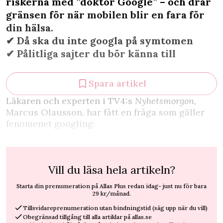
riskerna med ”doktor Google” – och drar
gränsen för när mobilen blir en fara för
din hälsa.
✔︎ Då ska du inte googla på symtomen
✔︎ Pålitliga sajter du bör känna till
Spara artikel
L
äkaren och experten i TV4:s
Nyhetsmorgon
,
Marcus Olausson, har fått en fråga som gäller
fenomenet googling:
Vill du läsa hela artikeln?
Starta din prenumeration på Allas Plus redan idag- just nu för bara
29 kr/månad.
Tillsvidareprenumeration utan bindningstid (säg upp när du vill)
Obegränsad tillgång till alla artiklar på allas.se