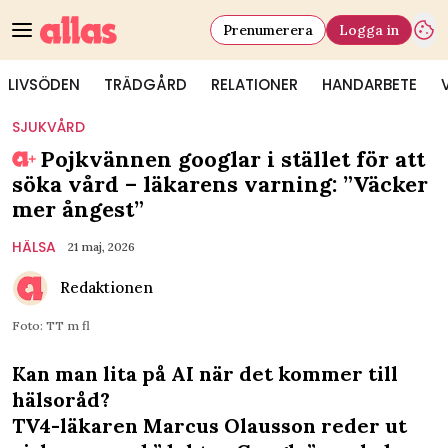
Prenumerera
Logga in
LIVSÖDEN
TRÄDGÅRD
RELATIONER
HANDARBETE
SJUKVÅRD
Pojkvännen googlar i stället för att
söka vård – läkarens varning: ”Väcker
mer ångest”
HÄLSA
21 maj, 2026
Redaktionen
Foto: TT m fl
Kan man lita på AI när det kommer till
hälsoråd?
TV4-läkaren Marcus Olausson reder ut