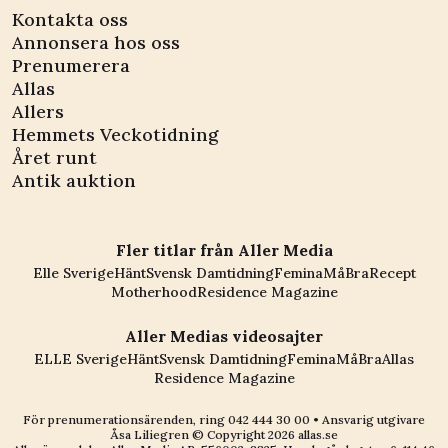
Kontakta oss
Annonsera hos oss
Prenumerera
Allas
Allers
Hemmets Veckotidning
Året runt
Antik auktion
Fler titlar från Aller Media
Elle Sverige
Hänt
Svensk Damtidning
Femina
MåBra
Recept
Motherhood
Residence Magazine
Aller Medias videosajter
ELLE Sverige
Hänt
Svensk Damtidning
Femina
MåBra
Allas
Residence Magazine
För prenumerationsärenden, ring
042 444 30 00
• Ansvarig utgivare
Åsa Liliegren © Copyright
2026
allas.se