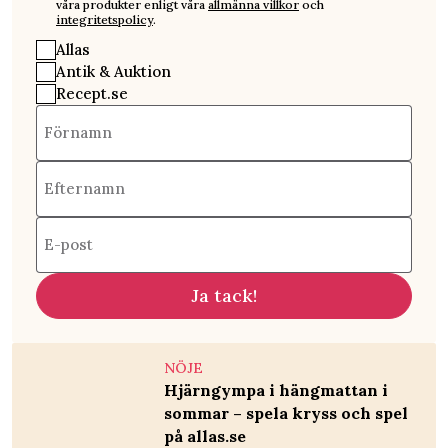
våra produkter enligt våra
allmänna villkor
och
integritetspolicy
.
Allas
Antik & Auktion
Recept.se
Förnamn
Efternamn
E-post
Ja tack!
NÖJE
Hjärngympa i hängmattan i
sommar – spela kryss och spel
på allas.se