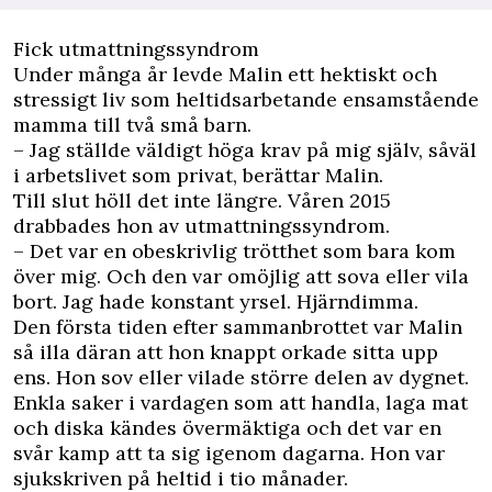
Fick utmattningssyndrom
Under många år levde Malin ett hektiskt och
stressigt liv som heltidsarbetande ensamstående
mamma till två små barn.
– Jag ställde väldigt höga krav på mig själv, såväl
i arbetslivet som privat, berättar Malin.
Till slut höll det inte längre. Våren 2015
drabbades hon av utmattningssyndrom.
– Det var en obeskrivlig trötthet som bara kom
över mig. Och den var omöjlig att sova eller vila
bort. Jag hade konstant yrsel. Hjärndimma.
Den första tiden efter sammanbrottet var Malin
så illa däran att hon knappt orkade sitta upp
ens. Hon sov eller vilade större delen av dygnet.
Enkla saker i vardagen som att handla, laga mat
och diska kändes övermäktiga och det var en
svår kamp att ta sig igenom dagarna. Hon var
sjukskriven på heltid i tio månader.