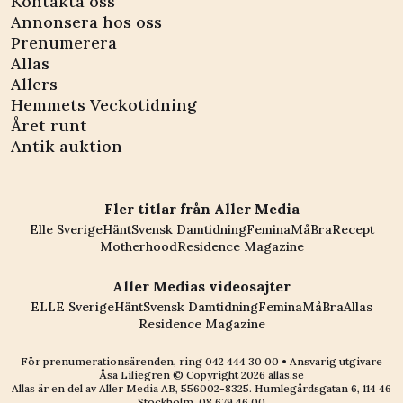
Kontakta oss
Annonsera hos oss
Prenumerera
Allas
Allers
Hemmets Veckotidning
Året runt
Antik auktion
Fler titlar från Aller Media
Elle Sverige
Hänt
Svensk Damtidning
Femina
MåBra
Recept
Motherhood
Residence Magazine
Aller Medias videosajter
ELLE Sverige
Hänt
Svensk Damtidning
Femina
MåBra
Allas
Residence Magazine
För prenumerationsärenden, ring
042 444 30 00
• Ansvarig utgivare
Åsa Liliegren © Copyright
2026
allas.se
Allas är en del av
Aller Media AB, 556002-8325
. Humlegårdsgatan 6, 114 46
Stockholm.
08 679 46 00