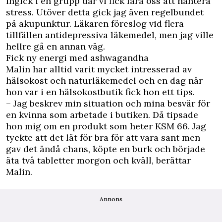
ingick i en grupp där vi fick lära oss att hantera
stress. Utöver detta gick jag även regelbundet
på akupunktur. Läkaren föreslog vid flera
tillfällen antidepressiva läkemedel, men jag ville
hellre gå en annan väg.
Fick ny energi med ashwagandha
Malin har alltid varit mycket intresserad av
hälsokost och naturläkemedel och en dag när
hon var i en hälsokostbutik fick hon ett tips.
– Jag beskrev min situation och mina besvär för
en kvinna som arbetade i butiken. Då tipsade
hon mig om en produkt som heter KSM 66. Jag
tyckte att det lät för bra för att vara sant men
gav det ändå chans, köpte en burk och började
äta två tabletter morgon och kväll, berättar
Malin.
Annons