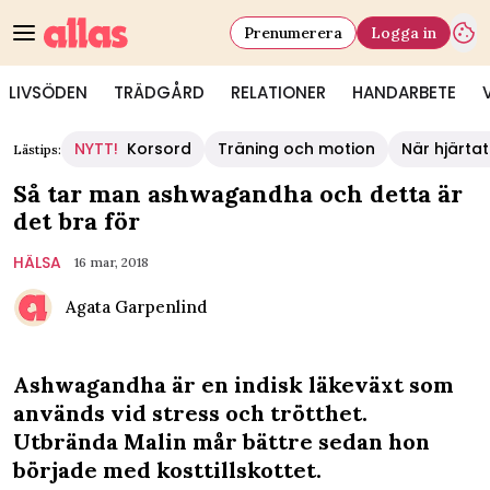
Prenumerera
Logga in
LIVSÖDEN
TRÄDGÅRD
RELATIONER
HANDARBETE
NYTT!
Korsord
Träning och motion
När hjärtat
Lästips:
Så tar man ashwagandha och detta är
det bra för
HÄLSA
16 mar, 2018
Agata Garpenlind
Ashwagandha är en indisk läkeväxt som
används vid stress och trötthet.
Utbrända Malin mår bättre sedan hon
började med kosttillskottet.