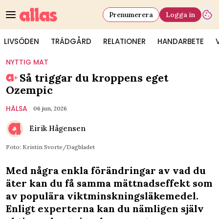
Prenumerera
Logga in
LIVSÖDEN
TRÄDGÅRD
RELATIONER
HANDARBETE
NYTTIG MAT
Så triggar du kroppens eget
Ozempic
HÄLSA
06 jun, 2026
Eirik Hågensen
Foto: Kristin Svorte/Dagbladet
Med några enkla förändringar av vad du
äter kan du få samma mättnadseffekt som
av populära viktminskningsläkemedel.
Enligt experterna kan du nämligen själv