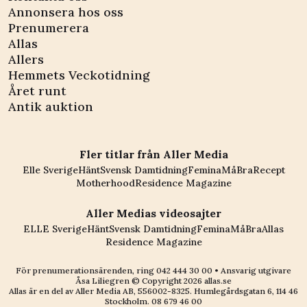
Annonsera hos oss
Prenumerera
Allas
Allers
Hemmets Veckotidning
Året runt
Antik auktion
Fler titlar från Aller Media
Elle Sverige
Hänt
Svensk Damtidning
Femina
MåBra
Recept
Motherhood
Residence Magazine
Aller Medias videosajter
ELLE Sverige
Hänt
Svensk Damtidning
Femina
MåBra
Allas
Residence Magazine
För prenumerationsärenden, ring
042 444 30 00
• Ansvarig utgivare
Åsa Liliegren © Copyright
2026
allas.se
Allas är en del av
Aller Media AB, 556002-8325
. Humlegårdsgatan 6, 114 46
Stockholm.
08 679 46 00