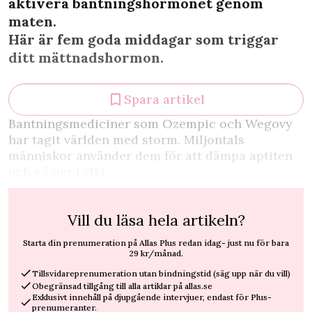
aktivera bantningshormonet genom
maten.
Här är fem goda middagar som triggar
ditt mättnadshormon.
Spara artikel
B
antningsmediciner som Ozempic och Wegovy
har tagit världen med storm. Miljontals
människor använder dem för att dämpa aptiten
och gå ner i vikt.
Vill du läsa hela artikeln?
Starta din prenumeration på Allas Plus redan idag- just nu för bara
29 kr/månad.
Tillsvidareprenumeration utan bindningstid (säg upp när du vill)
Obegränsad tillgång till alla artiklar på allas.se
Exklusivt innehåll på djupgående intervjuer, endast för Plus-
prenumeranter.