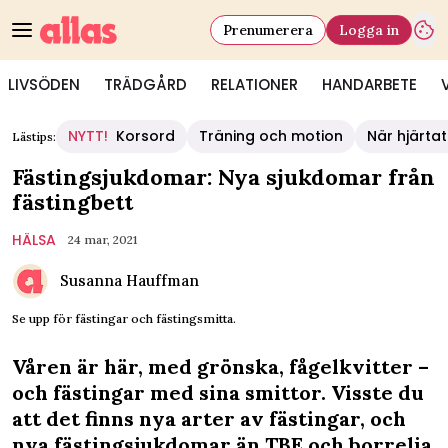
Prenumerera
Logga in
LIVSÖDEN
TRÄDGÅRD
RELATIONER
HANDARBETE
NYTT!
Korsord
Träning och motion
När hjärtat
Lästips:
Fästingsjukdomar: Nya sjukdomar från
fästingbett
HÄLSA
24 mar, 2021
Susanna Hauffman
Se upp för fästingar och fästingsmitta.
Våren är här, med grönska, fågelkvitter –
och fästingar med sina smittor. Visste du
att det finns nya arter av fästingar, och
nya fästingsjukdomar än TBE och borrelia