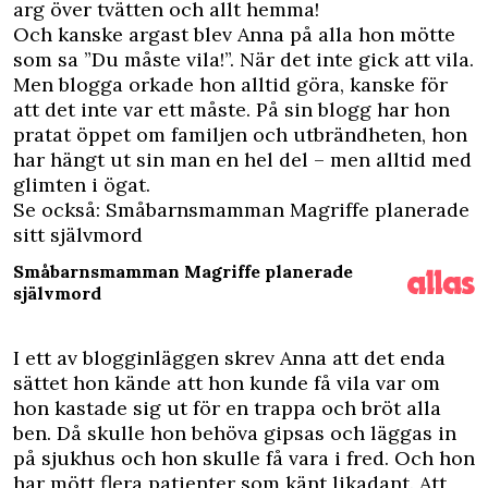
arg över tvätten och allt hemma!
Och kanske argast blev Anna på alla hon mötte
som sa ”Du måste vila!”. När det inte gick att vila.
Men blogga orkade hon alltid göra, kanske för
att det inte var ett måste. På
sin blogg
har hon
pratat öppet om familjen och utbrändheten, hon
har hängt ut sin man en hel del – men alltid med
glimten i ögat.
Se också: Småbarnsmamman Magriffe planerade
sitt självmord
Småbarnsmamman Magriffe planerade
självmord
I ett av blogginläggen skrev Anna att det enda
sättet hon kände att hon kunde få vila var om
hon kastade sig ut för en trappa och bröt alla
ben. Då skulle hon behöva gipsas och läggas in
på sjukhus och hon skulle få vara i fred. Och hon
har mött flera patienter som känt likadant. Att