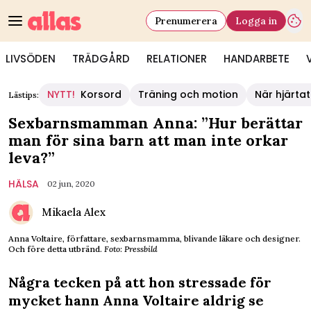
Prenumerera
Logga in
LIVSÖDEN
TRÄDGÅRD
RELATIONER
HANDARBETE
NYTT!
Korsord
Träning och motion
När hjärtat
Lästips:
Sexbarnsmamman Anna: ”Hur berättar
man för sina barn att man inte orkar
leva?”
HÄLSA
02 jun, 2020
Mikaela Alex
Anna Voltaire, författare, sexbarnsmamma, blivande läkare och designer.
Och före detta utbränd.
Foto: Pressbild
Några tecken på att hon stressade för
mycket hann Anna Voltaire aldrig se