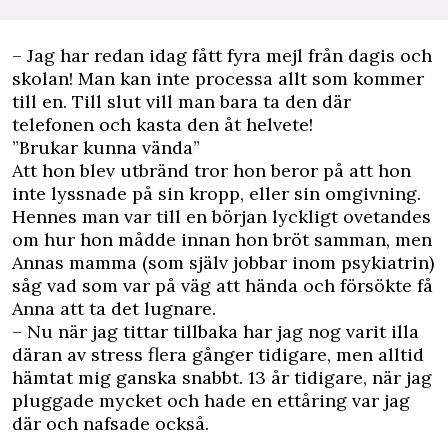
– Jag har redan idag fått fyra mejl från dagis och
skolan! Man kan inte processa allt som kommer
till en. Till slut vill man bara ta den där
telefonen och kasta den åt helvete!
”Brukar kunna vända”
Att hon blev utbränd tror hon beror på att hon
inte lyssnade på sin kropp, eller sin omgivning.
Hennes man var till en början lyckligt ovetandes
om hur hon mådde innan hon bröt samman, men
Annas mamma (som själv jobbar inom psykiatrin)
såg vad som var på väg att hända och försökte få
Anna att ta det lugnare.
– Nu när jag tittar tillbaka har jag nog varit illa
däran av stress flera gånger tidigare, men alltid
hämtat mig ganska snabbt. 13 år tidigare, när jag
pluggade mycket och hade en ettåring var jag
där och nafsade också.