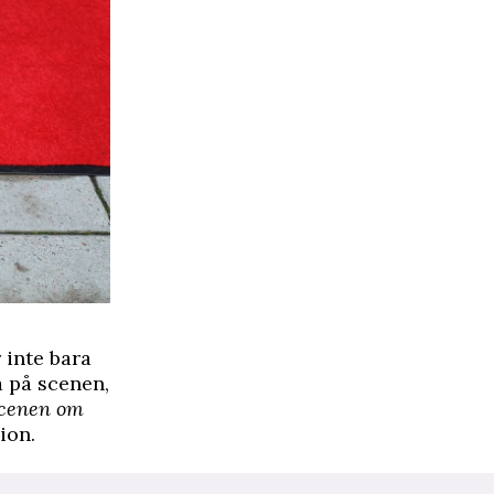
 inte bara
å på scenen,
scenen om
ion.