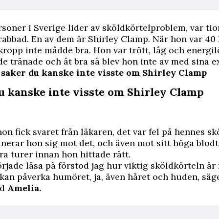
soner i Sverige lider av sköldkörtelproblem, var ti
rabbad. En av dem är Shirley Clamp. När hon var 40
kropp inte mådde bra. Hon var trött, låg och energil
de tränade och åt bra så blev hon inte av med sina ex
5 saker du kanske inte visste om Shirley Clamp
du kanske inte visste om Shirley Clamp
hon fick svaret från läkaren, det var fel på hennes sk
nerar hon sig mot det, och även mot sitt höga blod
ra turer innan hon hittade rätt.
örjade läsa på förstod jag hur viktig sköldkörteln är
 kan påverka humöret, ja, även håret och huden, säg
ed
Amelia.