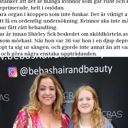
stänker att det är många kvinnor som går runt och 
deprimerade, helt i onödan.
ara organ i kroppen som inte funkar. Det är viktigt a
tt få en ordentlig undersökning. Kvinnor ska inte må
har fått rätt behandling.
ar år innan Shirley fick beskedet om sköldkörteln av
t som mörkast. När hon var 36 var hon i en djup dep
pt ta sig ur sängen, och gjorde inte annat än att v
a och göra några enstaka uppträdanden.