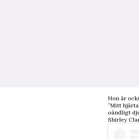
Hon är ocks
”Mitt hjärt
oändligt dju
Shirley Cla