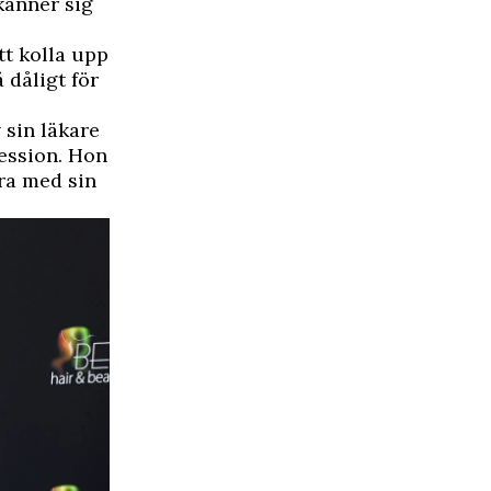
känner sig
tt kolla upp
 dåligt för
 sin läkare
ression. Hon
ara med sin