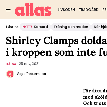
LIVSÖDEN
TRÄDGÅRD
RE
NYTT!
Korsord
Träning och motion
När hjä
Lästips:
Shirley Clamps dolda
i kroppen som inte f
25 nov, 2021
HÄLSA
Saga Pettersson
För åtta 
med sköldk
Och trots