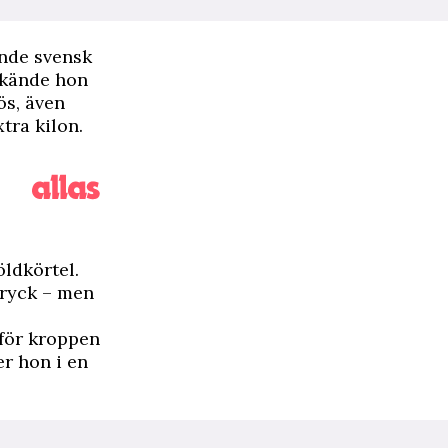
onde svensk
 kände hon
ös, även
tra kilon.
öldkörtel.
tryck – men
 för kroppen
er hon i en