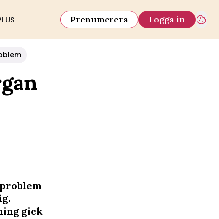
Prenumerera
Logga in
PLUS
oblem
rgan
e problem
åg.
ning gick