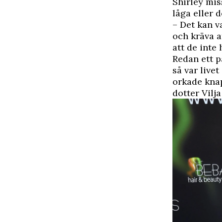
Shirley mis
låga eller 
– Det kan v
och kräva a
att de inte 
Redan ett p
så var live
orkade knap
dotter Vilj