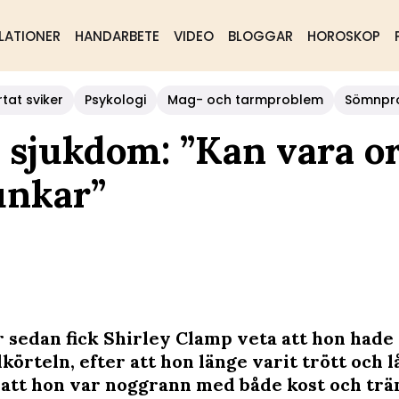
LATIONER
HANDARBETE
VIDEO
BLOGGAR
HOROSKOP
rtat sviker
Psykologi
Mag- och tarmproblem
Sömnpr
 sjukdom: ”Kan vara o
unkar”
år sedan fick Shirley Clamp veta att hon had
örteln, efter att hon länge varit trött och l
 att hon var noggrann med både kost och trä