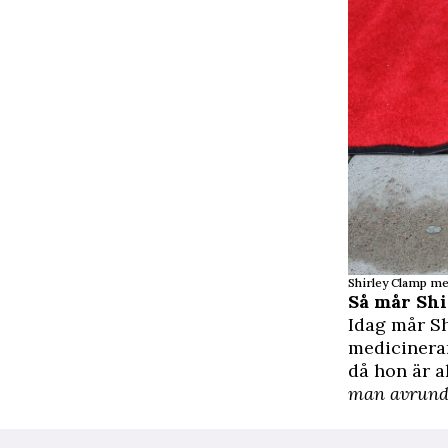
Shirley Clamp med
Så mår Shi
Idag mår Sh
medicineran
då hon är 
man avrund