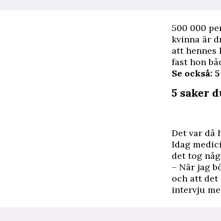
5
00 000 per
kvinna är d
att hennes 
fast hon bå
Se också: 
5 saker 
Det var då 
Idag medici
det tog någ
– När jag b
och att det
intervju m