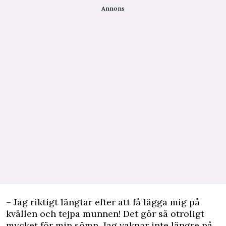
Annons
– Jag riktigt längtar efter att få lägga mig på
kvällen och tejpa munnen! Det gör så otroligt
mycket för min
sömn
. Jag vaknar inte längre på