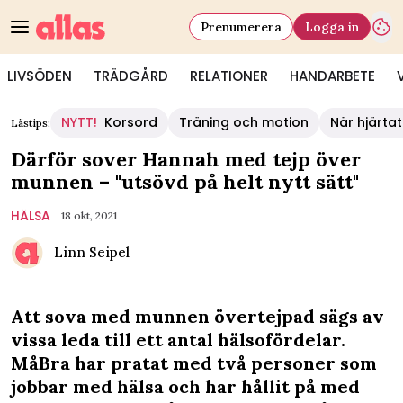
Prenumerera
Logga in
LIVSÖDEN
TRÄDGÅRD
RELATIONER
HANDARBETE
NYTT!
Korsord
Träning och motion
När hjärtat
Lästips:
Därför sover Hannah med tejp över
munnen – "utsövd på helt nytt sätt"
HÄLSA
18 okt, 2021
Linn Seipel
Att sova med munnen övertejpad sägs av
vissa leda till ett antal hälsofördelar.
MåBra har pratat med två personer som
jobbar med hälsa och har hållit på med