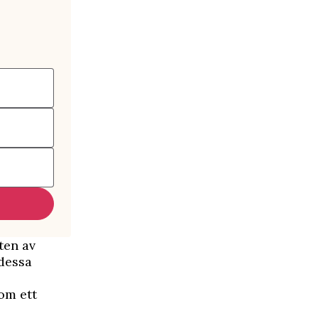
lten av
 dessa
som ett