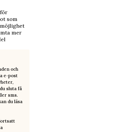
för
got som
 möjlighet
ämta mer
del
anden och
a e-post
yheter,
u sluta få
ller sms.
kan du läsa
ortsatt
ra