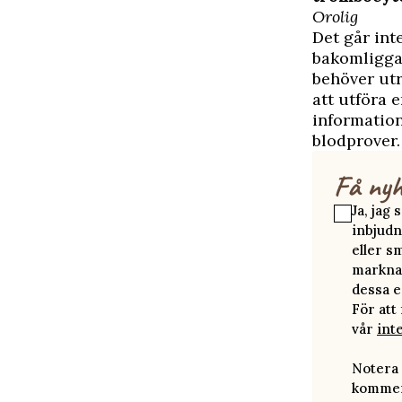
Orolig
Det går int
bakomliggan
behöver utr
att utföra
information
blodprover.
Få nyh
Ja, jag
inbjudn
eller s
marknad
dessa e
För att
vår
int
Notera 
kommer 