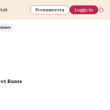
Prenumerera
Logga in
PLUS
oblem
ret Runts