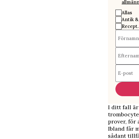
allmänn
Allas
Antik &
Recept.
Förnamn
Efterna
E-post
I ditt fall 
trombocyter
prover, för 
Ibland får m
sådant tillfä