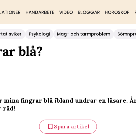
LATIONER
HANDARBETE
VIDEO
BLOGGAR
HOROSKOP
rtat sviker
Psykologi
Mag- och tarmproblem
Sömnpr
rar blå?
r mina fingrar blå ibland undrar en läsare. Å
 råd!
Spara artikel