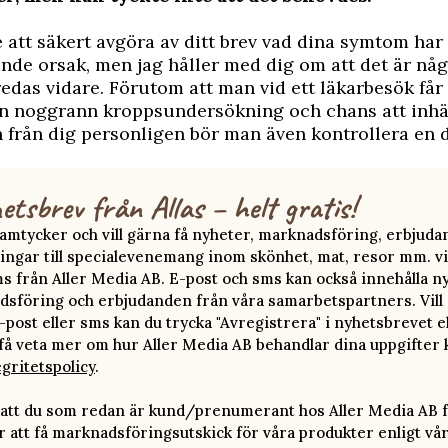
e att säkert avgöra av ditt brev vad dina symtom har 
de orsak, men jag håller med dig om att det är nå
edas vidare. Förutom att man vid ett läkarbesök får
 en noggrann kroppsundersökning och chans att inh
 från dig personligen bör man även kontrollera en 
etsbrev från Allas – helt gratis!
 samtycker och vill gärna få nyheter, marknadsföring, erbjud
ingar till specialevenemang inom skönhet, mat, resor mm. vi
ms från Aller Media AB. E-post och sms kan också innehålla n
sföring och erbjudanden från våra samarbetspartners. Vill d
-post eller sms kan du trycka "Avregistrera" i nyhetsbrevet e
 få veta mer om hur Aller Media AB behandlar dina uppgifter 
egritetspolicy
.
att du som redan är kund/prenumerant hos Aller Media AB f
att få marknadsföringsutskick för våra produkter enligt vå