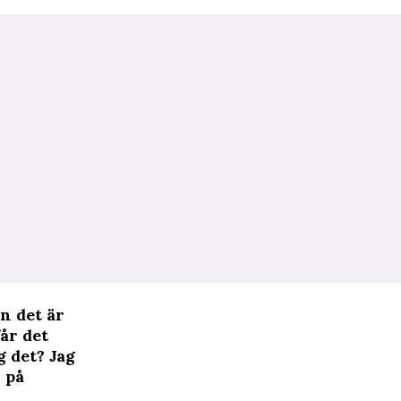
en det är
år det
g det? Jag
 på