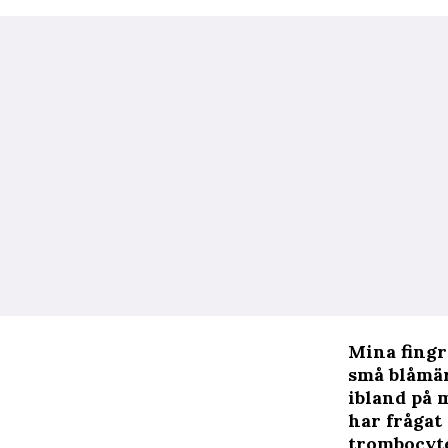
Mina fingra
små blåmär
ibland på m
har frågat
trombocyte