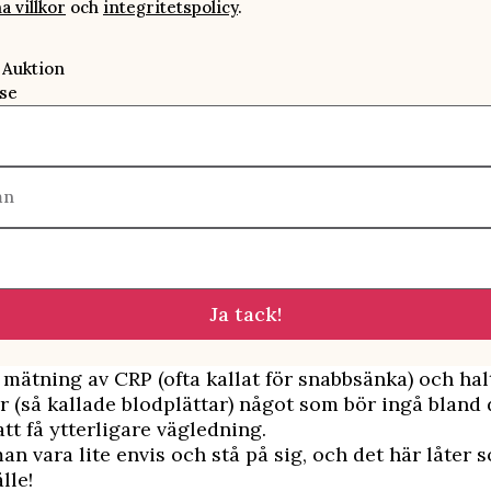
a villkor
och
integritetspolicy
.
 Auktion
se
mn
Ja tack!
är mätning av CRP (ofta kallat för snabbsänka) och ha
 (så kallade blodplättar) något som bör ingå bland
att få ytterligare vägledning.
an vara lite envis och stå på sig, och det här låter 
lle!