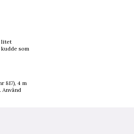
litet
n kudde som
r 817), 4 m
d. Använd