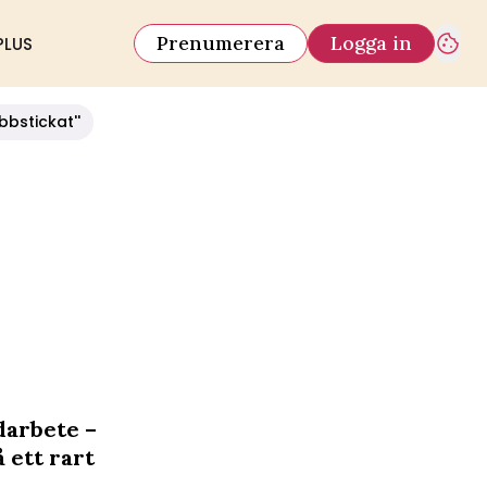
Prenumerera
Logga in
PLUS
bbstickat''
darbete –
 ett rart