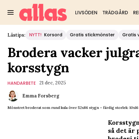
LIVSÖDEN
TRÄDGÅRD
RE
NYTT!
Korsord
Gratis stickmönster
Gratis 
Lästips:
Brodera vacker julgr
korsstygn
21 dec, 2025
HANDARBETE
Emma Forsberg
Mönstret broderat som rund kula över 52x86 stygn – färdig storlek: 10x1
Korsstygn
så det är 
broderi
ti