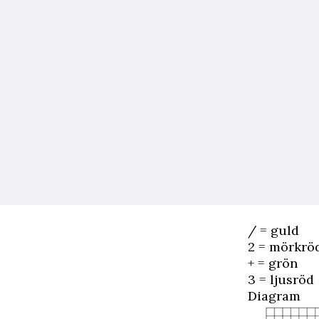
/ = guld
2 = mörkrö
+ = grön
3 = ljusröd
Diagram