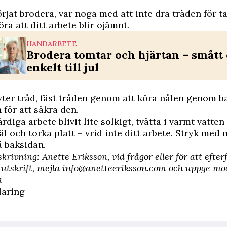
rjat brodera, var noga med att inte dra tråden för ta
ra att ditt arbete blir ojämnt.
HANDARBETE
Brodera tomtar och hjärtan – smått
enkelt till jul
ter tråd, fäst tråden genom att köra nålen genom b
 för att säkra den.
rdiga arbete blivit lite solkigt, tvätta i varmt vatte
väl och torka platt – vrid inte ditt arbete. Stryk me
å baksidan.
skrivning:
Anette Eriksson
,
vid frågor eller för att efte
 utskrift, mejla
info@anetteeriksson.com
och uppge mod
a
laring