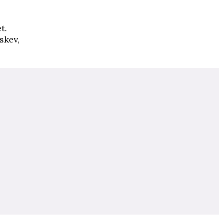
t.
skev,