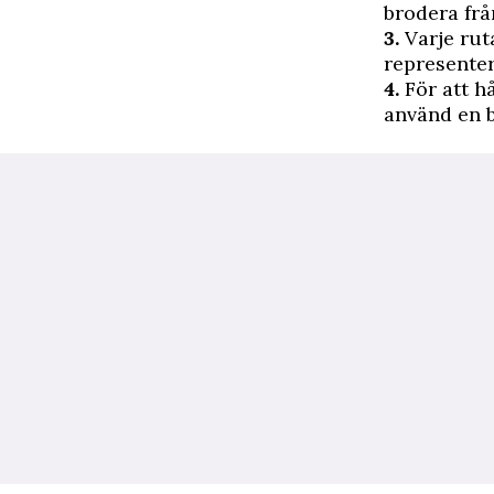
brodera frå
3.
Varje rut
representer
4.
För att h
använd en b