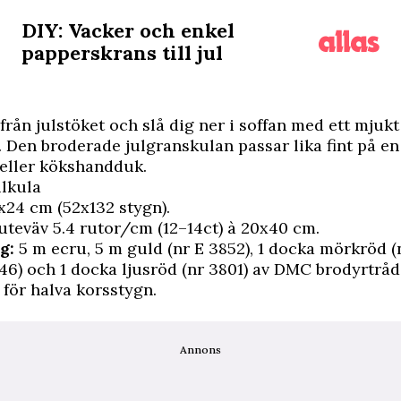
DIY: Vacker och enkel
papperskrans till jul
från julstöket och slå dig ner i soffan med ett mjukt 
 Den broderade julgranskulan passar lika fint på e
 eller kökshandduk.
ulkula
x24 cm (52x132 stygn).
uteväv 5.4 rutor/cm (12–14ct) à 20x40 cm.
g:
5 m ecru, 5 m guld (nr E 3852), 1 docka mörkröd (n
46) och 1 docka ­ljusröd (nr 3801) av DMC brodyrtrå
 för halva korsstygn.
Annons