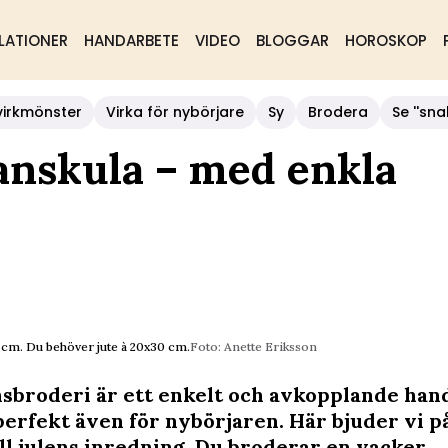
LATIONER
HANDARBETE
VIDEO
BLOGGAR
HOROSKOP
virkmönster
Virka för nybörjare
Sy
Brodera
Se ''sna
anskula – med enkla
6 cm. Du behöver jute à 20x30 cm.
Foto: Anette Eriksson
sbroderi är ett enkelt och avkopplande han
perfekt även för nybörjaren. Här bjuder vi på
ll julens inredning. Du broderar en vacker