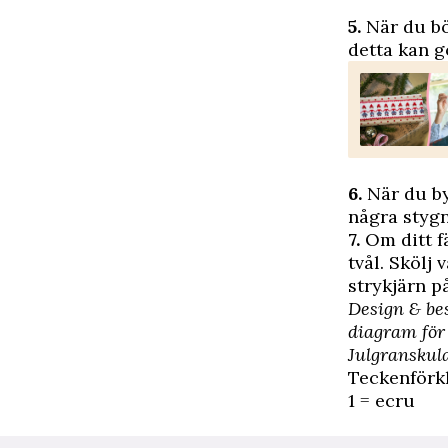
5.
När du bö
detta kan gö
6.
När du by
några stygn
7.
Om ditt fä
tvål. Skölj 
strykjärn p
Design & be
diagram
för
Julgranskul
Teckenförk
1 = ecru