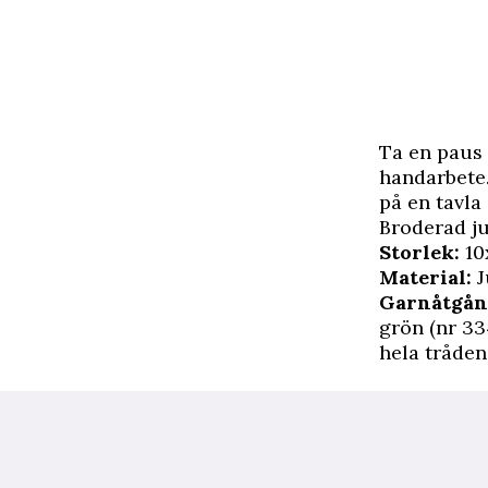
T
a en paus 
handarbete.
på en tavla
Broderad j
Storlek:
10
Material:
J
Garnåtgån
grön (nr 33
hela ­tråden