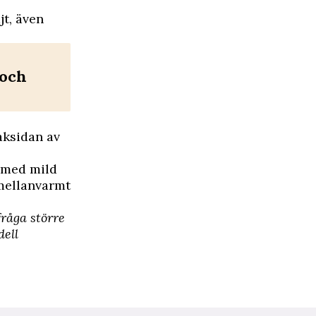
jt, även
 och
aksidan av
n med mild
d mellanvarmt
rfråga större
ell