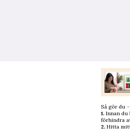
Så gör du –
1.
Innan du b
förhindra at
2.
Hitta mit